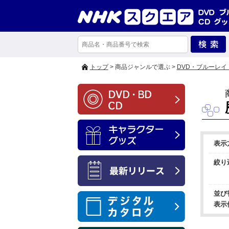
トップ
> 商品ジャンルで選ぶ >
DVD・ブルーレイ
表示
絞り
並び
表示