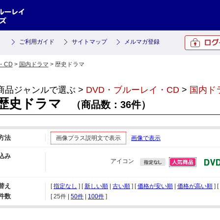
ご利用ガイド
サイトマップ
メルマガ登録
・CD
>
国内ドラマ
> 歴史ドラマ
商品ジャンルで選ぶ >
DVD・ブルーレイ・CD
>
国内ド
歴史ドラマ
（商品数：36件）
方法
画像プラス説明文で表示
画像で表示
込み
アイコン
替え
[
指定なし
] [
新しい順
|
古い順
] [
価格が安い順
|
価格が高い順
] [
件数
[ 
25件
 | 
50件
 | 
100件
 ]