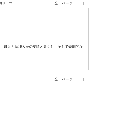
全 1 ページ ｜1｜
歴史ドラマ）
中臣鎌足と蘇我入鹿の友情と裏切り、そして悲劇的な
全 1 ページ ｜1｜