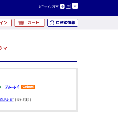
大
中
文字サイズ変更
小
ラマ
商品名順
] [ 売れ筋順 ]