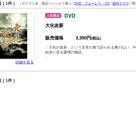
( 1件 )
（カテゴリ名：商品ジャンルで選ぶ /
DVD・ブルーレイ・CD
/
国内ドラマ
/ 
大化改新
販売価格
3,300円
(税込)
「大化の改新」という史実の裏で語られる事のない、
結末に至る愛憎の物語。
..
詳細を見る
( 1件 )