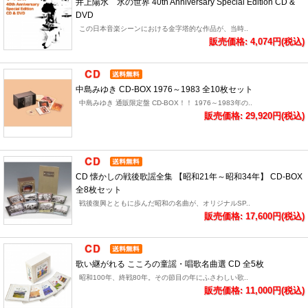
井上陽水 氷の世界 40th Anniversary Special Edition CD &
DVD
この日本音楽シーンにおける金字塔的な作品が、当時..
販売価格: 4,074円(税込)
中島みゆき CD-BOX 1976～1983 全10枚セット
中島みゆき 通販限定盤 CD-BOX！！ 1976～1983年の..
販売価格: 29,920円(税込)
CD 懐かしの戦後歌謡全集 【昭和21年～昭和34年】 CD-BOX
全8枚セット
戦後復興とともに歩んだ昭和の名曲が、オリジナルSP..
販売価格: 17,600円(税込)
歌い継がれる こころの童謡・唱歌名曲選 CD 全5枚
昭和100年、終戦80年。その節目の年にふさわしい歌..
販売価格: 11,000円(税込)