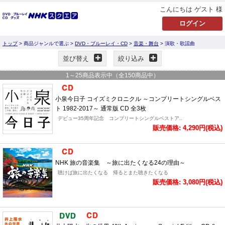
こんにちは ゲスト 様
トップ
> 商品ジャンルで選ぶ >
DVD・ブルーレイ・CD
>
音楽・舞台
> 演歌・歌謡曲
並び替え
絞り込み
1
～
25
商品表示中（全
150
商品中）
小泉今日子 コイズミクロニクル ～コンプリートシングルベス
ト 1982-2017～ 通常版 CD 全3枚
デビュー35周年記念 コンプリートシングルベストア..
販売価格: 4,290円(税込)
NHK 旅の音楽集 ～旅に出たくなる24の理由～
聴けば旅に出たくなる 帰るとまた聴きたくなる
販売価格: 3,080円(税込)