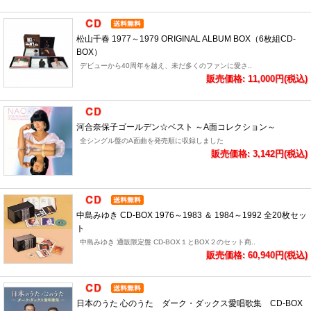
松山千春 1977～1979 ORIGINAL ALBUM BOX（6枚組CD-
BOX）
デビューから40周年を越え、未だ多くのファンに愛さ..
販売価格: 11,000円(税込)
河合奈保子ゴールデン☆ベスト ～A面コレクション～
全シングル盤のA面曲を発売順に収録しました
販売価格: 3,142円(税込)
中島みゆき CD-BOX 1976～1983 ＆ 1984～1992 全20枚セッ
ト
中島みゆき 通販限定盤 CD-BOX１とBOX２のセット商..
販売価格: 60,940円(税込)
日本のうた 心のうた ダーク・ダックス愛唱歌集 CD-BOX