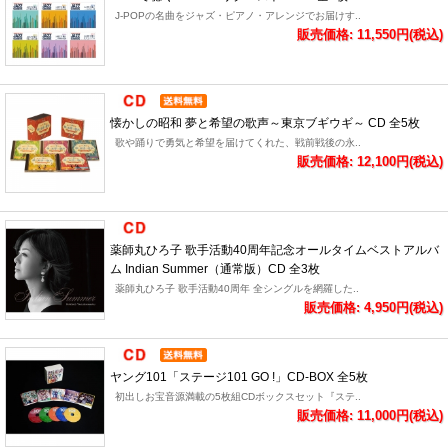
J-POPの名曲をジャズ・ピアノ・アレンジでお届けす..
販売価格: 11,550円(税込)
懐かしの昭和 夢と希望の歌声～東京ブギウギ～ CD 全5枚
歌や踊りで勇気と希望を届けてくれた、戦前戦後の永..
販売価格: 12,100円(税込)
薬師丸ひろ子 歌手活動40周年記念オールタイムベストアルバ
ム Indian Summer（通常版）CD 全3枚
薬師丸ひろ子 歌手活動40周年 全シングルを網羅した..
販売価格: 4,950円(税込)
ヤング101「ステージ101 GO !」CD-BOX 全5枚
初出しお宝音源満載の5枚組CDボックスセット『ステ..
販売価格: 11,000円(税込)