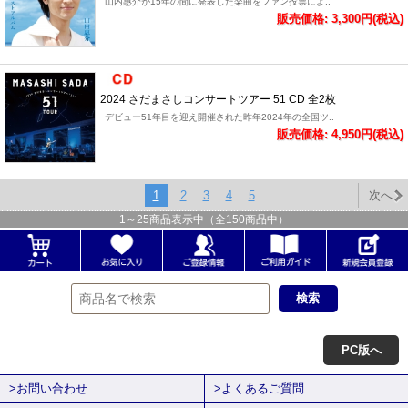
山内惠介が15年の間に発表した楽曲をファン投票によ..
販売価格: 3,300円(税込)
2024 さだまさしコンサートツアー 51 CD 全2枚
デビュー51年目を迎え開催された昨年2024年の全国ツ..
販売価格: 4,950円(税込)
1
2
3
4
5
次へ
1
～
25
商品表示中（全
150
商品中）
PC版へ
>お問い合わせ
>よくあるご質問