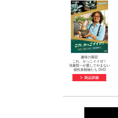
趣味の園芸
これ、かっこイイぜ！
滝藤賢一が愛してやまない
個性派植物たち DVD