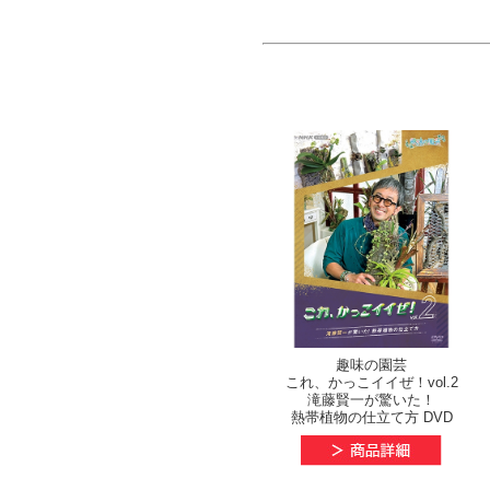
趣味の園芸
これ、かっこイイぜ！vol.2
滝藤賢一が驚いた！
熱帯植物の仕立て方 DVD