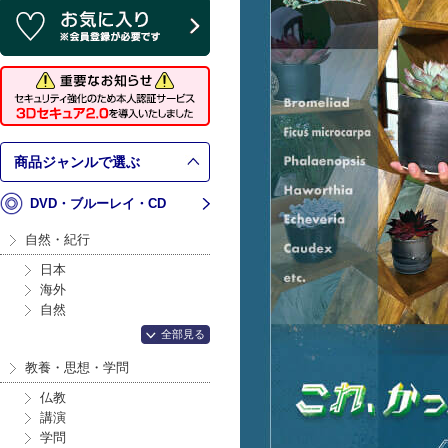
商品ジャンルで選ぶ
DVD・ブルーレイ・CD
自然・紀行
日本
海外
自然
全部見る
教養・思想・学問
仏教
講演
学問