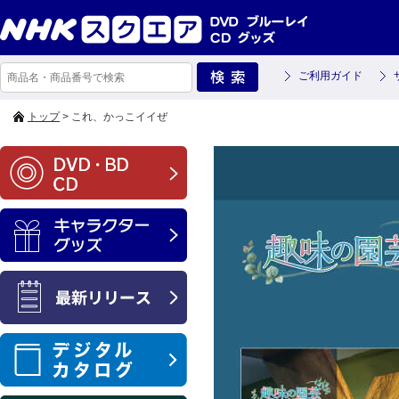
ご利用ガイド
トップ
> これ、かっこイイぜ