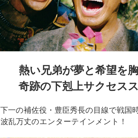
熱い兄弟が夢と希望を
奇跡の下剋上サクセス
天下一の補佐役・豊臣秀長の目線で戦国
く波乱万丈のエンターテインメント！