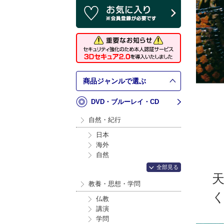
商品ジャンルで選ぶ
DVD・ブルーレイ・CD
自然・紀行
日本
海外
自然
全部見る
教養・思想・学問
仏教
講演
学問