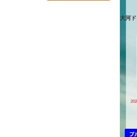
大河ド
20