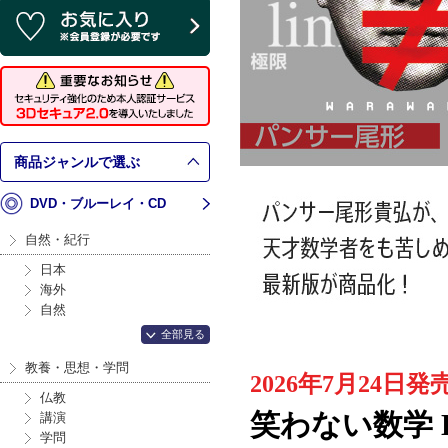
商品ジャンルで選ぶ
DVD・ブルーレイ・CD
自然・紀行
日本
海外
自然
全部見る
教養・思想・学問
2026年7月24日発
仏教
笑わない数学 D
講演
学問