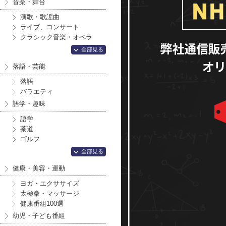
音楽・舞台
演歌・歌謡曲
ライブ、コンサート
クラシック音楽・オペラ
全部見る
落語・芸能
落語
バラエティ
語学・趣味
語学
茶道
ゴルフ
全部見る
健康・美容・運動
ヨガ・エクササイズ
太極拳・マッサージ
健康番組100選
幼児・子ども番組