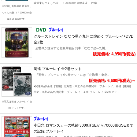
鉄道乗りつくしの旅 ＪＲ20000km全線走破 秋編
※写真は列島縦断 鉄道乗り
つくしの旅 ＪＲ20000km全
線走破 春編です。
クルーズトレイン ななつ星☆九州に煌めく ブルーレイ+DVD
全2枚
全世界が注目する超豪華寝台列車「ななつ星in九州」..
販売価格: 4,950円(税込)
驀進 ブルーレイ 全2巻セット
『驀進』ブルーレイ全2巻セットには「北海道・東北..
販売価格: 6,600円(税込)～
●関連商品/驀進［前編］北海道・東北の蒸気機関車 ブルーレイ、驀進［後編］
関東～九州の蒸気機関車 ブルーレイ、驀進 ブルーレイ 全2巻セット
※写真は驀進 ブルーレイ 全
2巻セットです。
小田急 ロマンスカーの軌跡 3000形SEから70000形GSEまで
の記録 ブルーレイ