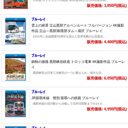
小田急 ロマンスカーの軌跡 3000形SEから70000形GSE..
販売価格: 3,850円(税込)
雲上の絶景 立山黒部アルペンルート フルバージョン 4K撮影
作品 立山～黒部湖/黒部ダム～扇沢 ブルーレイ
2021年に全線開業50周年を迎えた世界有数の山岳観光..
販売価格: 4,400円(税込)
錦秋の旅路 黒部峡谷鉄道 トロッコ電車 4K撮影作品 ブルーレ
イ
黒部峡谷は日本三大峡谷の一つに数えられ、雄大な自..
販売価格: 6,050円(税込)
JR留萌本線 惜別 留萌への鉄路 ブルーレイ
函館本線の深川駅から分岐して石狩沼田駅までの14.4..
販売価格: 4,950円(税込)