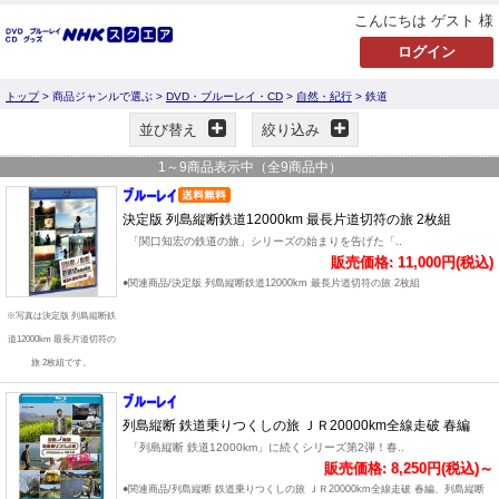
こんにちは ゲスト 様
トップ
> 商品ジャンルで選ぶ >
DVD・ブルーレイ・CD
>
自然・紀行
> 鉄道
並び替え
絞り込み
1
～
9
商品表示中（全
9
商品中）
決定版 列島縦断鉄道12000km 最長片道切符の旅 2枚組
「関口知宏の鉄道の旅」シリーズの始まりを告げた「..
販売価格: 11,000円(税込)
●関連商品/決定版 列島縦断鉄道12000km 最長片道切符の旅 2枚組
※写真は決定版 列島縦断鉄
道12000km 最長片道切符の
旅 2枚組です。
列島縦断 鉄道乗りつくしの旅 ＪＲ20000km全線走破 春編
「列島縦断 鉄道12000km」に続くシリーズ第2弾！春..
販売価格: 8,250円(税込)～
●関連商品/列島縦断 鉄道乗りつくしの旅 ＪＲ20000km全線走破 春編、列島縦断