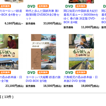
のヨーロッパ鉄道
時代と歩んだ国鉄列車 第I
関口知宏の中国鉄道大紀行
関
D-BOX 全4巻セッ
期/第II期 DVDBOX全2巻セ
最長片道ルート36000kmを
最
ット
ゆく 春の旅 決定版 DVD-
ゆく
BOX 全4枚
BO
6,160円
33,000円
(税込)～
販売価格
(税込)
11,000円
販売価格
(税込)
販
の呑み鉄本線・日
ヨーロッパ大縦断 鉄道の旅
六角精児の呑み鉄本線・日
D 全7枚
DVD-BOX 全5枚
本旅2 DVD 全6枚
23,100円
16,500円
19,800円
(税込)
販売価格
(税込)
販売価格
(税込)
( 13件 )