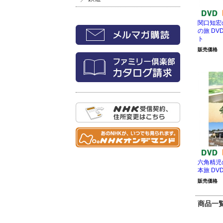
関口知宏
の旅 DV
ト
販売価格
六角精児
本旅 DV
販売価格
商品一覧 