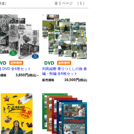
全 1 ページ ｜1｜
 鉄道）
 DVD 全4巻セット
列島縦断 乗りつくしの旅 春
編・秋編 全6枚セット
3,850円
売価格
(税込)～
16,500円
販売価格
(税込)