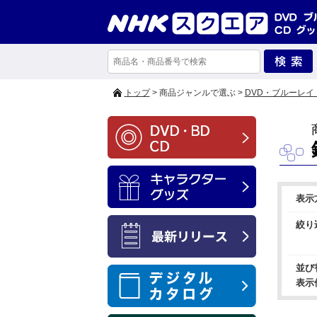
トップ
> 商品ジャンルで選ぶ >
DVD・ブルーレイ
表示
絞り
並び
表示