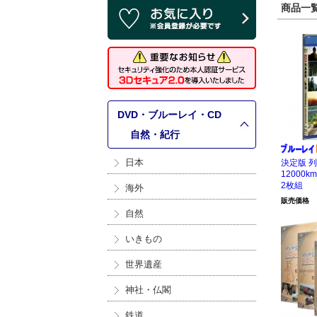
商品一覧 
DVD・ブルーレイ・CD
>
自然・紀行
日本
決定版 
12000
2枚組
海外
販売価格
自然
いきもの
世界遺産
神社・仏閣
鉄道