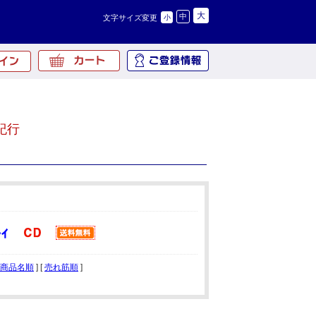
大
中
文字サイズ変更
小
紀行
商品名順
] [
売れ筋順
]