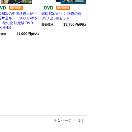
口知宏の中国鉄道大紀行
関口知宏が行く 鉄道の旅
長片道ルート36000kmを
DVD 全5巻セット
 秋の旅 決定版 DVD-
13,750円
販売価格
(税込)
X 全4枚
11,000円
売価格
(税込)
全 1 ページ ｜1｜