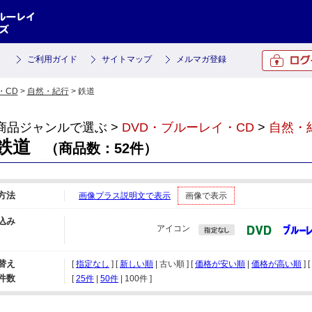
ご利用ガイド
サイトマップ
メルマガ登録
・CD
>
自然・紀行
> 鉄道
商品ジャンルで選ぶ >
DVD・ブルーレイ・CD
>
自然・
鉄道
（商品数：52件）
方法
画像プラス説明文で表示
画像で表示
込み
アイコン
替え
[
指定なし
] [
新しい順
| 古い順 ] [
価格が安い順
|
価格が高い順
] [
件数
[ 
25件
 | 
50件
 | 
100件
 ]