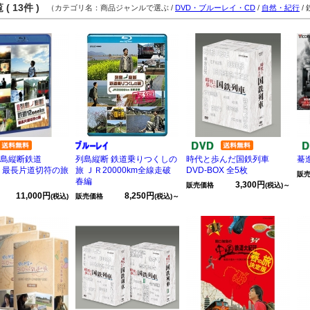
( 13件 )
（カテゴリ名：商品ジャンルで選ぶ /
DVD・ブルーレイ・CD
/
自然・紀行
/
列島縦断鉄道
列島縦断 鉄道乗りつくしの
時代と歩んだ国鉄列車
驀進
km 最長片道切符の旅
旅 ＪＲ20000km全線走破
DVD-BOX 全5枚
販
春編
3,300円
販売価格
(税込)～
11,000円
8,250円
(税込)
販売価格
(税込)～