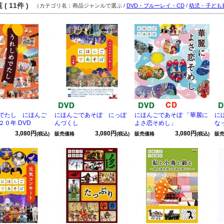
( 11件 )
（カテゴリ名：商品ジャンルで選ぶ /
DVD・ブルーレイ・CD
/
幼児・子ども
でたし にほんご
にほんごであそぼ にっぽ
にほんごであそぼ 「華麗に
に
２０年 DVD
んづくし
よさ恋そめし」
な
3,080円
3,080円
3,080円
(税込)
販売価格
(税込)
販売価格
(税込)
販