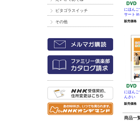
にほんご
ピタゴラスイッチ
サート in
その他
販売価格
にほんご
んさい
販売価格
商品一覧 