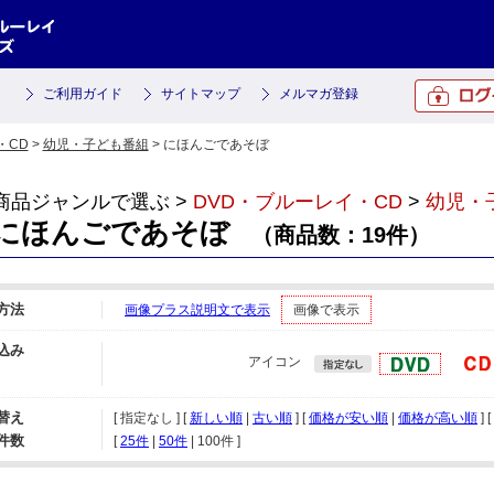
ご利用ガイド
サイトマップ
メルマガ登録
・CD
>
幼児・子ども番組
> にほんごであそぼ
商品ジャンルで選ぶ >
DVD・ブルーレイ・CD
>
幼児・
にほんごであそぼ
（商品数：19件）
方法
画像プラス説明文で表示
画像で表示
込み
アイコン
替え
[ 指定なし ] [
新しい順
|
古い順
] [
価格が安い順
|
価格が高い順
] [
件数
[ 
25件
 | 
50件
 | 
100件
 ]