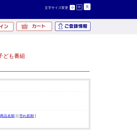
大
中
文字サイズ変更
小
子ども番組
商品名順
] [
売れ筋順
]