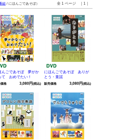
全 1 ページ ｜1｜
番組
/ にほんごであそぼ）
ほんごであそぼ 夢がか
にほんごであそぼ ありが
って おめでたい！
とう・童謡
3,080円
3,080円
売価格
(税込)
販売価格
(税込)