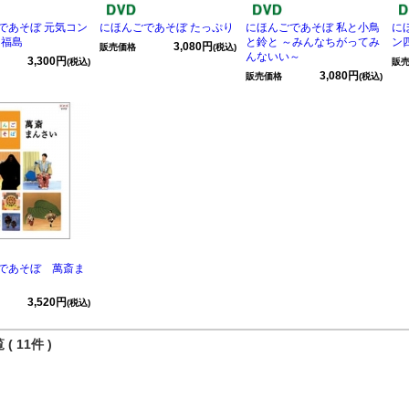
であそぼ 元気コン
にほんごであそぼ たっぷり
にほんごであそぼ 私と小鳥
に
 福島
と鈴と ～みんなちがってみ
ン
3,080円
販売価格
(税込)
んないい～
3,300円
(税込)
販
3,080円
販売価格
(税込)
であそぼ 萬斎ま
3,520円
(税込)
( 11件 )