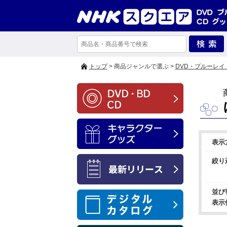
トップ
> 商品ジャンルで選ぶ >
DVD・ブルーレイ
表示
絞り
並び
表示