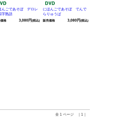
ほんごであそぼ デロレ
にほんごであそぼ でんで
四字熟語
らりゅうば
3,080円
3,080円
売価格
(税込)
販売価格
(税込)
全 1 ページ ｜1｜