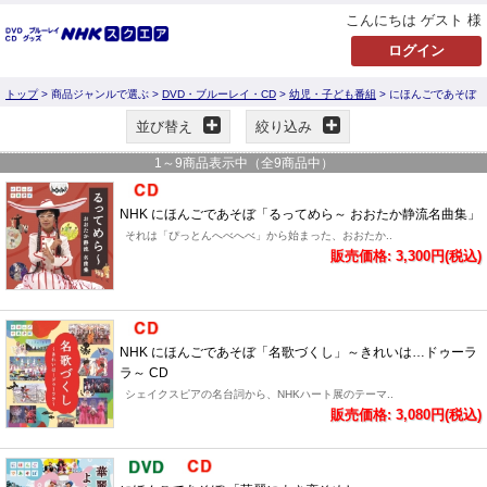
こんにちは ゲスト 様
トップ
> 商品ジャンルで選ぶ >
DVD・ブルーレイ・CD
>
幼児・子ども番組
> にほんごであそぼ
並び替え
絞り込み
1
～
9
商品表示中（全
9
商品中）
NHK にほんごであそぼ「るってめら～ おおたか静流名曲集」
それは「ぴっとんへべへべ」から始まった、おおたか..
販売価格: 3,300円(税込)
NHK にほんごであそぼ「名歌づくし」～きれいは…ドゥーラ
ラ～ CD
シェイクスピアの名台詞から、NHKハート展のテーマ..
販売価格: 3,080円(税込)