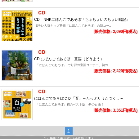
CD NHKにほんごであそぼ『ちょちょいのちょい暗記』
Eテレ人気キッズ番組「にほんごであそぼ」の新コー..
販売価格: 2,090円(税込)
CD にほんごであそぼ 童謡（どうよう）
「にほんごであそぼ」 で好評の童謡コーナー、初の..
販売価格: 2,420円(税込)
にほんごであそぼＣＤ「百」～たっぷりうたづくし～
「にほんごであそぼ」初のベスト版、夢の百曲！
販売価格: 3,351円(税込)
1
1
～
9
商品表示中（全
9
商品中）