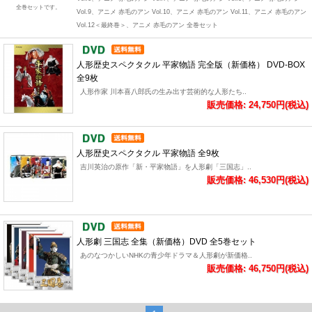
全巻セットです。
Vol.9、アニメ 赤毛のアン Vol.10、アニメ 赤毛のアン Vol.11、アニメ 赤毛のアン
Vol.12＜最終巻＞、アニメ 赤毛のアン 全巻セット
人形歴史スペクタクル 平家物語 完全版（新価格） DVD-BOX
全9枚
人形作家 川本喜八郎氏の生み出す芸術的な人形たち..
販売価格: 24,750円(税込)
人形歴史スペクタクル 平家物語 全9枚
吉川英治の原作「新・平家物語」を人形劇「三国志」..
販売価格: 46,530円(税込)
人形劇 三国志 全集（新価格）DVD 全5巻セット
あのなつかしいNHKの青少年ドラマ＆人形劇が新価格..
販売価格: 46,750円(税込)