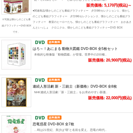
販売価格: 5,170円(税込)～
●関連商品/懐かしのこども番組グラフィティー 夕方6時セレクション１、懐かし
のこども番組グラフィティー 夕方6時セレクション２、懐かしのこども番組グラ
※写真は懐かしのこども番
フィティー 教室のヒーローたち、懐かしのこども番組グラフィティー おかあさ
組グラフィティーDVD BOX
んといっしょ クロニクル、懐かしのこども番組グラフィティーDVD BOX
です。
はろ～！あにまる 動物大図鑑 DVD-BOX 全5枚セット
本格的な映像版「動物図鑑」が登場。世界中の200種..
販売価格: 20,900円(税込)
連続人形活劇 新・三銃士（新価格）DVD-BOX 全8枚
NHK連続人形活劇「新・三銃士」をお求めやすい新価..
販売価格: 22,000円(税込)
恐竜惑星 DVD-BOX 全7枚
…時は21世紀、美沙は“萌”と名前を変え、恐竜の時代..