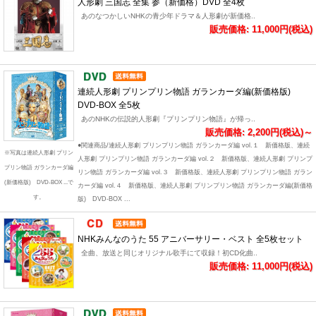
人形劇 三国志 全集 参（新価格）DVD 全4枚
あのなつかしいNHKの青少年ドラマ＆人形劇が新価格..
販売価格: 11,000円(税込)
連続人形劇 プリンプリン物語 ガランカーダ編(新価格版)
DVD-BOX 全5枚
あのNHKの伝説的人形劇『プリンプリン物語』が帰っ..
販売価格: 2,200円(税込)～
●関連商品/連続人形劇 プリンプリン物語 ガランカーダ編 vol.１ 新価格版、連続
※写真は連続人形劇 プリン
人形劇 プリンプリン物語 ガランカーダ編 vol.２ 新価格版、連続人形劇 プリンプ
プリン物語 ガランカーダ編
リン物語 ガランカーダ編 vol.３ 新価格版、連続人形劇 プリンプリン物語 ガラン
(新価格版) DVD-BOX ...で
カーダ編 vol.４ 新価格版、連続人形劇 プリンプリン物語 ガランカーダ編(新価格
す。
版) DVD-BOX ...
NHKみんなのうた 55 アニバーサリー・ベスト 全5枚セット
全曲、放送と同じオリジナル歌手にて収録！初CD化曲..
販売価格: 11,000円(税込)