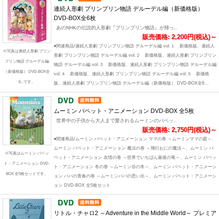
連続人形劇 プリンプリン物語 デルーデル編（新価格版）
DVD-BOX全6枚
あのNHKの伝説的人形劇『プリンプリン物語』が帰っ..
販売価格: 2,200円(税込)～
●関連商品/連続人形劇 プリンプリン物語 デルーデル編 vol.１ 新価格版、連続人
※写真は連続人形劇 プリン
形劇 プリンプリン物語 デルーデル編 vol.２ 新価格版、連続人形劇 プリンプリン
プリン物語 デルーデル編
物語 デルーデル編 vol.３ 新価格版、連続人形劇 プリンプリン物語 デルーデル編
（新価格版） DVD-BOX全
vol.４ 新価格版、連続人形劇 プリンプリン物語 デルーデル編 vol.５ 新価格
6...です。
版、連続人形劇 プリンプリン物語 デルーデル編（新価格版） DVD-BOX全6...
ムーミン パペット・アニメーション DVD-BOX 全5枚
世界中の子供から大人まで愛されるムーミンのパペッ..
販売価格: 2,750円(税込)～
●関連商品/ムーミン パペット・アニメーション ママの巻 ～ムーミンママの庭～、
ムーミン パペット・アニメーション 魔法の巻 ～飛行おにの魔法～、ムーミン パ
※写真はムーミン パペッ
ペット・アニメーション 友情の巻 ～世界でいちばん最後の竜～、ムーミン パペッ
ト・アニメーション DVD-
ト・アニメーション 冬の巻 ～ムーミン谷の冬～、ムーミン パペット・アニメーシ
BOX 全5枚セットです。
ョン パパの青春の巻 ～ムーミンパパの思い出～、ムーミン パペット・アニメーシ
ョン DVD-BOX 全5枚セット
リトル・チャロ2 ～Adventure in the Middle World～ プレミア