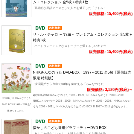
ム・コレクション 全5枚＋特典1枚
画期的な英語アニメとして人々を魅了した「リトル・..
販売価格: 15,400円(税込)
リトル・チャロ ～NY編～ プレミアム・コレクション 全5枚＋
特典1枚
ハートウォーミングなストーリーと愛くるしいキャラ..
販売価格: 15,400円(税込)
NHKみんなのうた DVD-BOX II 1997～2011 全5枚【通信販売
限定 特別版】
放送開始から今年で50年を向かえる「みんなのうた」..
販売価格: 3,520円(税込)～
●関連商品/NHKみんなのうた 1997～1999、NHKみんなのうた 2000～2002、
※写真はNHKみんなのうた
NHKみんなのうた 2003～2005、NHKみんなのうた 2006～2008、NHKみんなの
DVD-BOX II 1997～2011 全5
うた 2009～2011、NHKみんなのうた DVD-BOX II 1997～2011 全5枚セット...
枚セット...です。
懐かしのこども番組グラフィティーDVD BOX
あ！これ懐かしい～！ と誰もが思うこども番組の数..