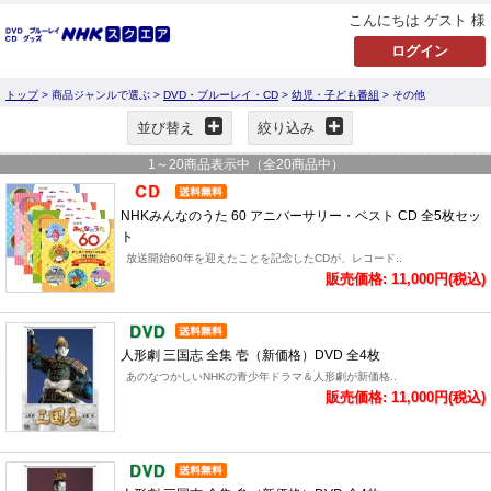
こんにちは ゲスト 様
トップ
> 商品ジャンルで選ぶ >
DVD・ブルーレイ・CD
>
幼児・子ども番組
> その他
並び替え
絞り込み
1
～
20
商品表示中（全
20
商品中）
NHKみんなのうた 60 アニバーサリー・ベスト CD 全5枚セッ
ト
放送開始60年を迎えたことを記念したCDが、レコード..
販売価格: 11,000円(税込)
人形劇 三国志 全集 壱（新価格）DVD 全4枚
あのなつかしいNHKの青少年ドラマ＆人形劇が新価格..
販売価格: 11,000円(税込)