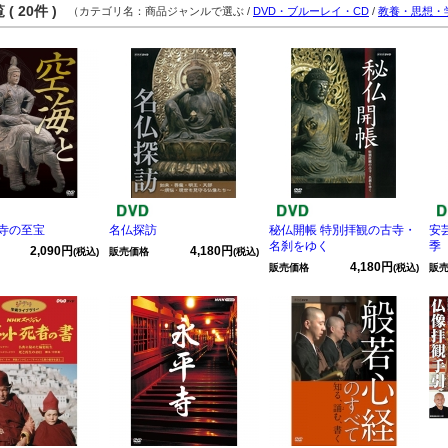
( 20件 )
（カテゴリ名：商品ジャンルで選ぶ /
DVD・ブルーレイ・CD
/
教養・思想・
寺の至宝
名仏探訪
秘仏開帳 特別拝観の古寺・
安
名刹をゆく
季
2,090円
4,180円
(税込)
販売価格
(税込)
4,180円
販売価格
(税込)
販