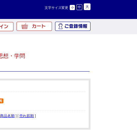
大
中
文字サイズ変更
小
思想・学問
商品名順
] [
売れ筋順
]