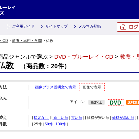
ご利用ガイド
サイトマップ
メルマガ登録
・CD
>
教養・思想・学問
> 仏教
商品ジャンルで選ぶ >
DVD・ブルーレイ・CD
>
教養・
仏教
（商品数：20件）
方法
画像プラス説明文で表示
画像で表示
込み
アイコン
替え
[
指定なし
] [
新しい順
|
古い順
] [ 価格が安い順 |
価格が高い順
] [
件数
[ 
25件
 | 
50件
 | 
100件
 ]