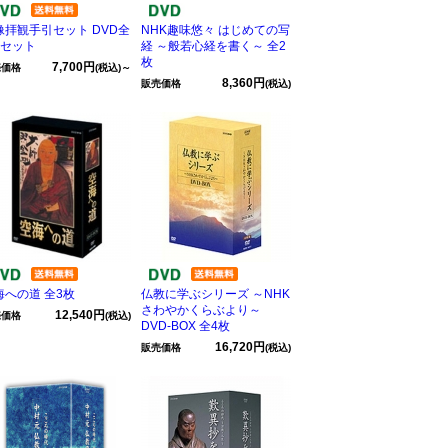
像拝観手引セット DVD全
NHK趣味悠々 はじめての写
巻セット
経 ～般若心経を書く～ 全2
枚
7,700円
売価格
(税込)～
8,360円
販売価格
(税込)
海への道 全3枚
仏教に学ぶシリーズ ～NHK
さわやかくらぶより～
12,540円
売価格
(税込)
DVD-BOX 全4枚
16,720円
販売価格
(税込)