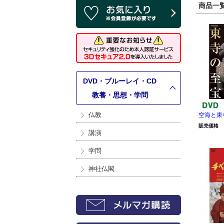
商品一覧 
DVD・ブルーレイ・CD
>
教養・思想・学問
仏教
空海と東
販売価格
講演
学問
神社仏閣