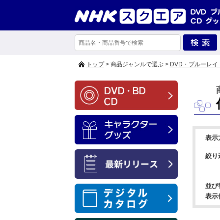
トップ
> 商品ジャンルで選ぶ >
DVD・ブルーレイ
表示
絞り
並び
表示