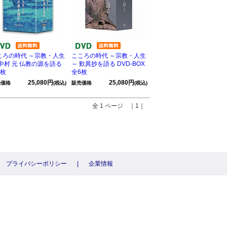
ころの時代 ～宗教・人生
こころの時代 ～宗教・人生
 中村 元 仏教の源を語る
～ 歎異抄を語る DVD-BOX
6枚
全6枚
25,080円
25,080円
売価格
(税込)
販売価格
(税込)
全 1 ページ ｜1｜
プライバシーポリシー
|
企業情報