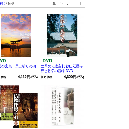
全 1 ページ ｜1｜
学問
/ 仏教）
芸の宮島 美と祈りの四
世界文化遺産 比叡山延暦寺
行と教学の霊峰 DVD
4,180円
4,620円
売価格
(税込)
販売価格
(税込)