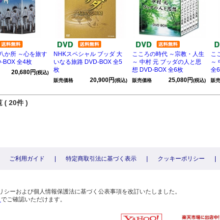
八か所 ～心を旅す
NHKスペシャル ブッダ 大
こころの時代 ～宗教・人生
こ
-BOX 全4枚
いなる旅路 DVD-BOX 全5
～ 中村 元 ブッダの人と思
～
枚
想 DVD-BOX 全6枚
全
20,680円
(税込)
20,900円
25,080円
販売価格
(税込)
販売価格
(税込)
販
( 20件 )
ご利用ガイド
|
特定商取引法に基づく表示
|
クッキーポリシー
|
〕
ーポリシーおよび個人情報保護法に基づく公表事項を改訂いたしました。
ら
でご確認いただけます。