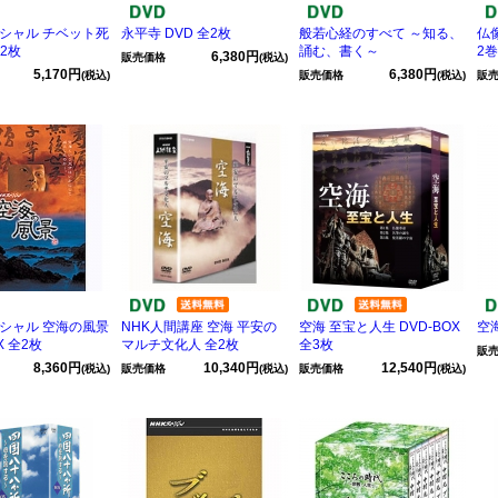
ペシャル チベット死
永平寺 DVD 全2枚
般若心経のすべて ～知る、
仏
2枚
誦む、書く～
2
6,380円
販売価格
(税込)
5,170円
6,380円
(税込)
販売価格
(税込)
販
ペシャル 空海の風景
NHK人間講座 空海 平安の
空海 至宝と人生 DVD-BOX
空
X 全2枚
マルチ文化人 全2枚
全3枚
販
8,360円
10,340円
12,540円
(税込)
販売価格
(税込)
販売価格
(税込)