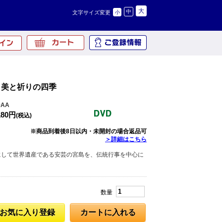
大
中
文字サイズ変更
小
 美と祈りの四季
9AA
180円
(税込)
※商品到着後8日以内・未開封の場合返品可
＞詳細はこちら
にして世界遺産である安芸の宮島を、伝統行事を中心に
数量
お気に入り登録
カートに入れる