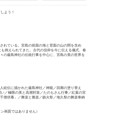
アしよう！
されている。宮島の前面の海と背面の山の間を含め
にも例えられてきた。古代の信仰を今に伝える儀式、春
々の厳島神社の伝統行事を中心に、宮島の美の世界を
人絵伝に描かれた厳島神社／神能／回廊の塗り替え
闘い／極限の美と高潮対策／たのもさん行事／紅葉の宮
千僧供養」／舞楽と雅楽／鎮火祭／地久祭の舞楽奉納
ョン画質ではありません）