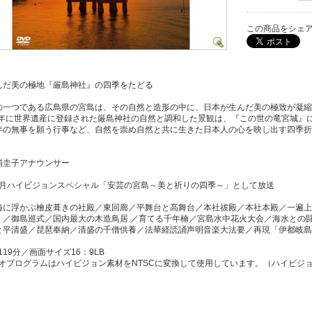
この商品をシェ
んだ美の極地『厳島神社』の四季をたどる
の一つである広島県の宮島は、その自然と造形の中に、日本が生んだ美の極致が凝縮
96年に世界遺産に登録された厳島神社の自然と調和した景観は、『この世の竜宮城』
年の無事を願う行事など、自然を崇め自然と共に生きた日本人の心を映し出す四季折
浦圭子アナウンサー
2年2月ハイビジョンスペシャル「安芸の宮島～美と祈りの四季～」として放送
海に浮かぶ檜皮葺きの社殿／東回廊／平舞台と高舞台／本社祓殿／本社本殿／一遍上
」／御島巡式／国内最大の木造鳥居 ／育てる千年楠／宮島水中花火大会／海水との
と平清盛／琵琶奉納／清盛の千僧供養／法華経読誦声明音楽大法要／再現「伊都岐島
119分／画面サイズ16：9LB
デオプログラムはハイビジョン素材をNTSCに変換して使用しています。（ハイビジ