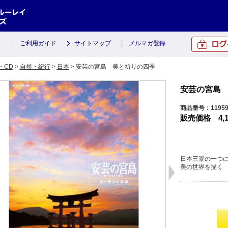
ご利用ガイド
サイトマップ
メルマガ登録
・CD
>
自然・紀行
>
日本
> 安芸の宮島 美と祈りの四季
安芸の宮島
商品番号：1195
販売価格
4,
日本三景の一つ
美の世界を描く