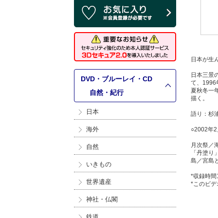
日本が生
日本三景
DVD・ブルーレイ・CD
て、19
夏秋冬一
>
自然・紀行
描く。
日本
語り：杉
海外
○200
月次祭／
自然
「丹塗り
島／宮島
いきもの
*収録時間
世界遺産
*このビ
神社・仏閣
鉄道