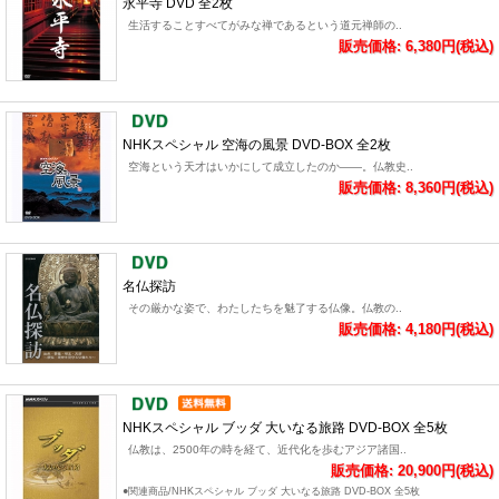
永平寺 DVD 全2枚
生活することすべてがみな禅であるという道元禅師の..
販売価格: 6,380円(税込)
NHKスペシャル 空海の風景 DVD-BOX 全2枚
空海という天才はいかにして成立したのか――。仏教史..
販売価格: 8,360円(税込)
名仏探訪
その厳かな姿で、わたしたちを魅了する仏像。仏教の..
販売価格: 4,180円(税込)
NHKスペシャル ブッダ 大いなる旅路 DVD-BOX 全5枚
仏教は、2500年の時を経て、近代化を歩むアジア諸国..
販売価格: 20,900円(税込)
●関連商品/NHKスペシャル ブッダ 大いなる旅路 DVD-BOX 全5枚