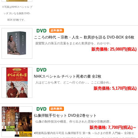
※写真はNHKスペシャル ブ
ッダ 大いなる旅路 DVD-
BOX 全5枚です。
こころの時代 ～宗教・人生～ 歎異抄を語る DVD-BOX 全6枚
親鸞聖人の珠玉の言葉をまとめた歎異抄を、わかりや..
販売価格: 25,080円(税込)
NHKスペシャル チベット死者の書 全2枚
人はどこから来て、どこへ行くのか…。ここに描かれ..
販売価格: 5,170円(税込)
仏像拝観手引セット DVD全2巻セット
仏像の制作技法や構造、作り出された意味や宗教的歴..
販売価格: 7,700円(税込)～
●関連商品/籔内佐斗司流 仏像拝観手引 第一集 ～仏さまの世界 入門編～ 全2枚セ