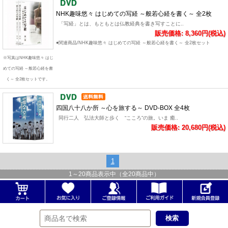
NHK趣味悠々 はじめての写経 ～般若心経を書く～ 全2枚
「写経」とは、もともとは仏教経典を書き写すことに..
販売価格: 8,360円(税込)
●関連商品/NHK趣味悠々 はじめての写経 ～般若心経を書く～ 全2枚セット
※写真はNHK趣味悠々 はじ
めての写経 ～般若心経を書
く～ 全2枚セットです。
四国八十八か所 ～心を旅する～ DVD-BOX 全4枚
同行二人 弘法大師と歩く “こころ”の旅。いま 癒..
販売価格: 20,680円(税込)
1
1
～
20
商品表示中（全
20
商品中）