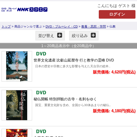
こんにちは ゲスト 様
トップ
> 商品ジャンルで選ぶ >
DVD・ブルーレイ・CD
>
教養・思想・学問
> 仏教
並び替え
絞り込み
1
～
20
商品表示中（全
20
商品中）
世界文化遺産 比叡山延暦寺 行と教学の霊峰 DVD
日本の歴史や宗教に多大な影響を与えた天台宗の総本..
販売価格: 4,620円(税込)
秘仏開帳 特別拝観の古寺・名刹をゆく
国宝、重要文化財を含め、全国から30体あまりの秘仏..
販売価格: 4,180円(税込)