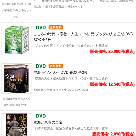
ット、籔内佐斗司流 仏像拝観手引 DVD全2巻セット、籔内佐斗司流 仏像拝観手引
※写真は籔内佐斗司流 仏像
第二集 ～日本列島巡礼編～ 全2枚セット
拝観手引 DVD全2巻セット
です。
こころの時代 ～宗教・人生～ 中村 元 ブッダの人と思想 DVD-
BOX 全6枚
ブッダの生涯をインド哲学者・仏教学者の中村元氏が..
販売価格: 25,080円(税込)
空海 至宝と人生 DVD-BOX 全3枚
空海の人生と知の軌跡をたどり、仏像や美術品に込め..
販売価格: 12,540円(税込)
●関連商品/空海 至宝と人生 DVD-BOX 全3枚
※写真は空海 至宝と人生
DVD-BOX 全3枚です。
空海と東寺の至宝
日本の歴史上、国宝を最も多く残した弘法大師・空海..
販売価格: 2,090円(税込)