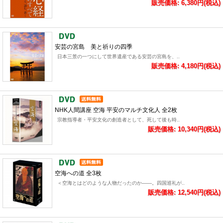
販売価格: 6,380円(税込)
安芸の宮島 美と祈りの四季
日本三景の一つにして世界遺産である安芸の宮島を、..
販売価格: 4,180円(税込)
NHK人間講座 空海 平安のマルチ文化人 全2枚
宗教指導者・平安文化の創造者として、死して後も時..
販売価格: 10,340円(税込)
空海への道 全3枚
＜空海とはどのような人物だったのか――。四国巡礼が..
販売価格: 12,540円(税込)