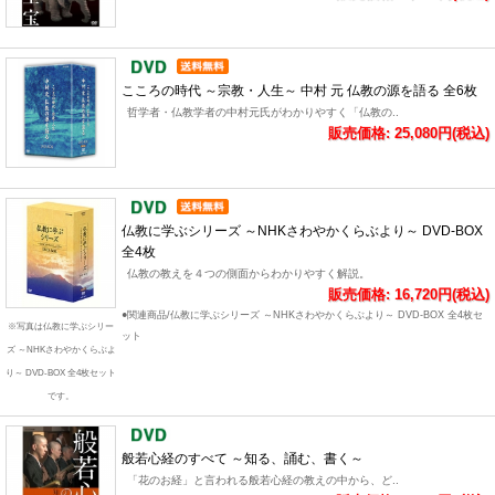
こころの時代 ～宗教・人生～ 中村 元 仏教の源を語る 全6枚
哲学者・仏教学者の中村元氏がわかりやすく「仏教の..
販売価格: 25,080円(税込)
仏教に学ぶシリーズ ～NHKさわやかくらぶより～ DVD-BOX
全4枚
仏教の教えを４つの側面からわかりやすく解説。
販売価格: 16,720円(税込)
●関連商品/仏教に学ぶシリーズ ～NHKさわやかくらぶより～ DVD-BOX 全4枚セ
※写真は仏教に学ぶシリー
ット
ズ ～NHKさわやかくらぶよ
り～ DVD-BOX 全4枚セット
です。
般若心経のすべて ～知る、誦む、書く～
「花のお経」と言われる般若心経の教えの中から、ど..