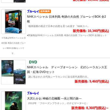
NHKスペシャル 日本列島 奇跡の大自然 ブルーレイBOX 全2
枚
地球規模の視点で日本の自然を見つめ直す「NHKスペ..
販売価格: 10,340円(税込)
●関連商品/NHKスペシャル 日本列島 奇跡の大自然 ブルーレイBOX 全2枚セット
※写真はNHKスペシャル 日
本列島 奇跡の大自然 ブルー
レイBOX 全2枚セットで
す。
NHKスペシャル ディープオーシャン 幻のシーラカンス王
国・紅海 DVDセット
謎に包まれた古代魚シーラカンスに迫る前代未聞の大..
販売価格: 9,460円(税込)
大沢たかお 神秘の北極圏 ―光と闇の旅―
2012年 「フローズンプラネット」のナビゲーターと..
販売価格: 8,360円(税込)～