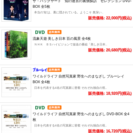
ザ・バックヤード 知の迷宮の裏側探訪 セレクション DVD-
BOX 全5枚
本当の'知'は、裏に隠されている。ようこそ 奥深い..
販売価格: 22,000円(税込)
流象天遊 美しき日本 百の風景 全4枚
ＮＨＫ ＢＳハイビジョンで放送の番組「美しき日本..
販売価格: 20,680円(税込)
ワイルドライフ 自然写真家 野生へのまなざし ブルーレイ
BOX 全4枚
日本を代表する4名の写真家に密着 それぞれ独自の視..
販売価格: 18,920円(税込)
ワイルドライフ 自然写真家 野生へのまなざし DVD-BOX 全4
枚
日本を代表する4名の写真家に密着 それぞれ独自の視..
販売価格: 16,720円(税込)