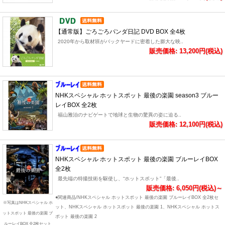
【通常版】ごろごろパンダ日記 DVD BOX 全4枚
2020年から取材班がバックヤードに密着した膨大な映..
販売価格: 13,200円(税込)
NHKスペシャル ホットスポット 最後の楽園 season3 ブルー
レイBOX 全2枚
福山雅治のナビゲートで地球と生物の驚異の姿に迫る..
販売価格: 12,100円(税込)
NHKスペシャル ホットスポット 最後の楽園 ブルーレイBOX
全2枚
最先端の特撮技術を駆使し、“ホットスポット”「最後..
販売価格: 6,050円(税込)～
●関連商品/NHKスペシャル ホットスポット 最後の楽園 ブルーレイBOX 全2枚セ
※写真はNHKスペシャル ホ
ット、NHKスペシャル ホットスポット 最後の楽園 1、NHKスペシャル ホットス
ットスポット 最後の楽園 ブ
ポット 最後の楽園 2
ルーレイBOX 全2枚セット