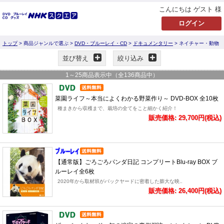
こんにちは ゲスト 様
トップ
> 商品ジャンルで選ぶ >
DVD・ブルーレイ・CD
>
ドキュメンタリー
> ネイチャー・動物
並び替え
絞り込み
1
～
25
商品表示中（全
136
商品中）
菜園ライフ～本当によくわかる野菜作り～ DVD-BOX 全10枚
種まきから収穫まで、栽培の全てをこと細かく紹介！
販売価格: 29,700円(税込)
【通常版】ごろごろパンダ日記 コンプリートBlu-ray BOX ブ
ルーレイ全6枚
2020年から取材班がバックヤードに密着した膨大な映..
販売価格: 26,400円(税込)