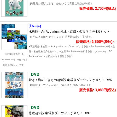
飼育員の撮影による、かわいくて貴重な映像が満載！..
販売価格: 2,750円(税込)
水族館－An Aquarium 沖縄・京都・名古屋港 全3枚セット
自宅に水族館がやってくる！ 世界最大級の「沖縄美..
販売価格: 2,750円(税込)～
●関連商品/水族館 ～An Aquarium～ ブルーレイ、水族館－An Aquarium 沖縄・京
都・名古屋港 全3枚セット、水族館 An Aquarium京都水族館 ブルーレイ、BD
※写真は水族館－An
An Aquarium －水族館－名古屋港水族館
Aquarium 沖縄・京都・名古
屋港 全3枚セットです。
驚き！海の生きもの超伝説 劇場版ダーウィンが来た！ DVD
劇場版ダーウィンが来た！第３弾！ さあ、出かけよ..
販売価格: 3,080円(税込)
恐竜超伝説 劇場版ダーウィンが来た！ DVD