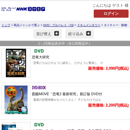
こんにちは ゲスト 様
トップ
> 商品ジャンルで選ぶ >
DVD・ブルーレイ・CD
>
ドキュメンタリー
> ネイチャー・動物
並び替え
絞り込み
1
～
25
商品表示中（全
136
商品中）
恐竜大研究
恐竜たちはどのように誕生し、どのように繁栄し、そ..
販売価格: 2,090円(税込)
図鑑MOVE「恐竜2 最新研究」新訂版 DVD付
最新の恐竜情報がもりだくさん！ 子どもだけではな..
販売価格: 2,200円(税込)