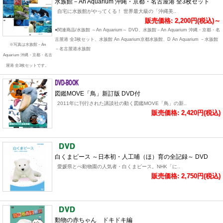
水族館－An Aquarium 沖縄・京都・名古屋港 全3枚セット
自宅に水族館がやってくる！ 世界最大級の「沖縄美..
販売価格: 2,200円(税込)～
●関連商品/水族館 ～An Aquarium～ DVD、水族館－An Aquarium 沖縄・京都・名
古屋港 全3枚セット、水族館 An Aquarium京都水族館、D An Aquarium －水族館
※写真は水族館－An
－名古屋港水族館
Aquarium 沖縄・京都・名古
屋港 全3枚セットです。
図鑑MOVE「鳥」新訂版 DVD付
2011年に刊行された講談社の動く図鑑MOVE「鳥」の新..
販売価格: 2,420円(税込)
白くまピース ～日本初・人工哺（ほ）育の全記録～ DVD
愛媛県とべ動物園の人気者・白くまピース。NHK「に..
販売価格: 2,750円(税込)
動物の赤ちゃん ドキドキ編