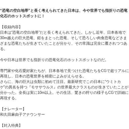
“恐竜の空白地帯”と長く考えられてきた日本は、今や世界でも指折りの恐竜
化石のホットスポットに！
【収録内容】
日本は“恐竜の空白地帯”だと長く考えられてきた。しかし近年、日本各地で
30m越えの巨大恐竜、鎧をまとった恐竜、そして恐ろしい肉食恐竜などさま
ざまな恐竜たちが生きていたことが分かり、その常識は完全に覆されつつあ
る。
今や日本は世界でも指折りの恐竜化石のホットスポットなのだ。
専門家や化石愛好家たちが、日本各地で見つけた恐竜たちをCGで超リアルに
再現し、日本の恐竜世界を精密によみがえらせる。
さらに、海の巨大は虫類に初めて注目。最新研究でこの日本に“ウミトカ
ゲ”の異名を持つ『モササウルス』の世界最大クラスものが生きていたことが
分かった。全長は実に10m以上。その生活、驚きの狩りの様子もCGで詳細に
再現する。
【ナレーター】
和久田麻由子アナウンサー
【封入特典】