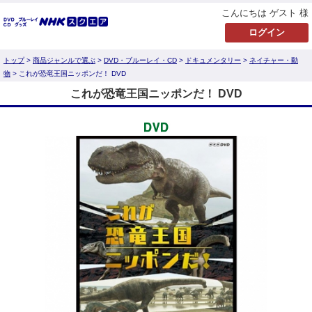
こんにちは ゲスト 様
トップ
>
商品ジャンルで選ぶ
>
DVD・ブルーレイ・CD
>
ドキュメンタリー
>
ネイチャー・動
物
> これが恐竜王国ニッポンだ！ DVD
これが恐竜王国ニッポンだ！ DVD