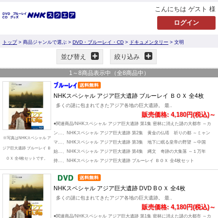
こんにちは ゲスト 様
トップ
> 商品ジャンルで選ぶ >
DVD・ブルーレイ・CD
>
ドキュメンタリー
> 文明
並び替え
絞り込み
1
～
8
商品表示中（全
8
商品中）
NHKスペシャル アジア巨大遺跡 ブルーレイ ＢＯＸ 全4枚
多くの謎に包まれてきたアジア各地の巨大遺跡。 最..
販売価格: 4,180円(税込)～
●関連商品/NHKスペシャル アジア巨大遺跡 第1集 密林に消えた謎の大都市 ～カ
ン...、NHKスペシャル アジア巨大遺跡 第2集 黄金の仏塔 祈りの都 ～ミャン
※写真はNHKスペシャル ア
マ...、NHKスペシャル アジア巨大遺跡 第3集 地下に眠る皇帝の野望 ～中国
ジア巨大遺跡 ブルーレイ Ｂ
始...、NHKスペシャル アジア巨大遺跡 第4集 縄文 奇跡の大集落 ～１万年
ＯＸ 全4枚セットです。
持...、NHKスペシャル アジア巨大遺跡 ブルーレイ ＢＯＸ 全4枚セット
NHKスペシャル アジア巨大遺跡 DVD BＯＸ 全4枚
多くの謎に包まれてきたアジア各地の巨大遺跡。 最..
販売価格: 4,180円(税込)～
●関連商品/NHKスペシャル アジア巨大遺跡 第1集 密林に消えた謎の大都市 ～カ