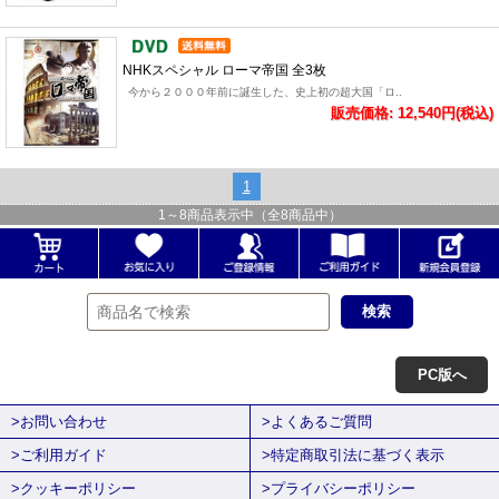
NHKスペシャル ローマ帝国 全3枚
今から２０００年前に誕生した、史上初の超大国「ロ..
販売価格: 12,540円(税込)
1
1
～
8
商品表示中（全
8
商品中）
PC版へ
>お問い合わせ
>よくあるご質問
>ご利用ガイド
>特定商取引法に基づく表示
>クッキーポリシー
>プライバシーポリシー