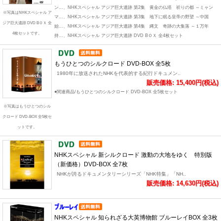
ン...、NHKスペシャル アジア巨大遺跡 第2集 黄金の仏塔 祈りの都 ～ミャン
※写真はNHKスペシャル ア
マ...、NHKスペシャル アジア巨大遺跡 第3集 地下に眠る皇帝の野望 ～中国
ジア巨大遺跡 DVD BＯＸ 全
始...、NHKスペシャル アジア巨大遺跡 第4集 縄文 奇跡の大集落 ～１万年
4枚セットです。
持...、NHKスペシャル アジア巨大遺跡 DVD BＯＸ 全4枚セット
もうひとつのシルクロード DVD-BOX 全5枚
1980年に放送されたNHKを代表的する紀行ドキュメン..
販売価格: 15,400円(税込)
●関連商品/もうひとつのシルクロード DVD-BOX 全5枚セット
※写真はもうひとつのシル
クロード DVD-BOX 全5枚セ
ットです。
NHKスペシャル 新シルクロード 激動の大地をゆく 特別版
（新価格）DVD-BOX 全7枚
NHKが誇るドキュメンタリーシリーズ「NHK特集」「NH..
販売価格: 14,630円(税込)
NHKスペシャル 知られざる大英博物館 ブルーレイBOX 全3枚