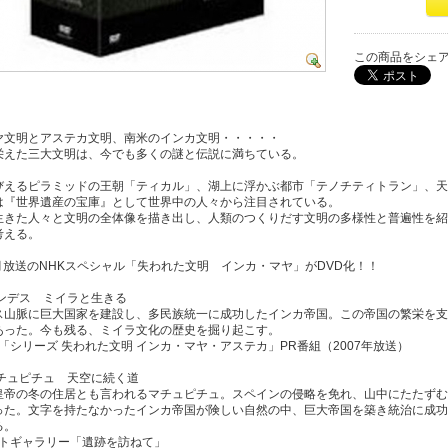
この商品をシェ
ヤ文明とアステカ文明、南米のインカ文明・・・・・
栄えた三大文明は、今でも多くの謎と伝説に満ちている。
びえるピラミッドの王朝「ティカル」、湖上に浮かぶ都市「テノチティトラン」、天
は『世界遺産の宝庫』として世界中の人々から注目されている。
生きた人々と文明の全体像を描き出し、人類のつくりだす文明の多様性と普遍性を紹
考える。
7月放送のNHKスペシャル「失われた文明 インカ・マヤ」がDVD化！！
 アンデス ミイラと生きる
山脈に巨大国家を建設し、多民族統一に成功したインカ帝国。この帝国の繁栄を支
あった。今も残る、ミイラ文化の歴史を掘り起こす。
]「シリーズ 失われた文明 インカ・マヤ・アステカ」PR番組（2007年放送）
 マチュピチュ 天空に続く道
帝の冬の住居とも言われるマチュピチュ。スペインの侵略を免れ、山中にたたずむ
った。文字を持たなかったインカ帝国が険しい自然の中、巨大帝国を築き統治に成功
る。
ォトギャラリー「遺跡を訪ねて」