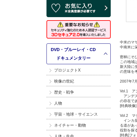
中米のマ
中南米に
DVD・ブルーレイ・CD
密林にそ
>
ドキュメンタリー
この地域
新大陸に
プロジェクトX
の意味を
映像の世紀
2007年
Vol.1
歴史・戦争
アンデス
の存在で
人物
[特典映像
宇宙・地球・サイエンス
Vol.2
インカ皇
ネイチャー・動物
る道があ
役割を探
[特典]フ
人体・生命