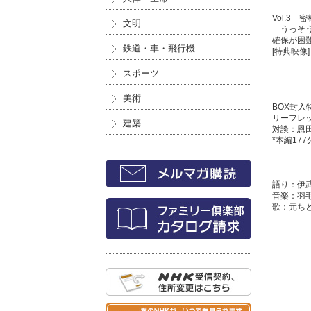
Vol.3
文明
うっそう
確保が困
鉄道・車・飛行機
[特典映像
スポーツ
美術
BOX封入
リーフレ
建築
対談：恩
*本編17
語り：伊
音楽：羽
歌：元ち