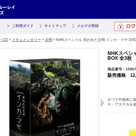
ご利用ガイド
サイトマップ
メルマガ登録
・CD
>
ドキュメンタリー
>
文明
> NHKスペシャル 失われた文明 インカ・マヤ DVD-
NHKスペシャ
BOX 全3枚
商品番号：1096
販売価格
12
かつて中南米に
ヤ・アステカを