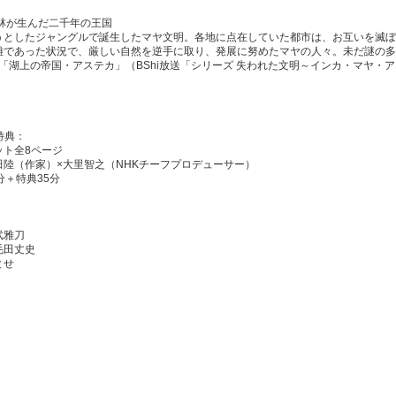
 密林が生んだ二千年の王国
としたジャングルで誕生したマヤ文明。各地に点在していた都市は、お互いを滅ぼ
難であった状況で、厳しい自然を逆手に取り、発展に努めたマヤの人々。未だ謎の多
]「湖上の帝国・アステカ」（BShi放送「シリーズ 失われた文明～インカ・マヤ・
特典：
ット全8ページ
田陸（作家）×大里智之（NHKチーフプロデューサー）
7分＋特典35分
武雅刀
毛田丈史
とせ