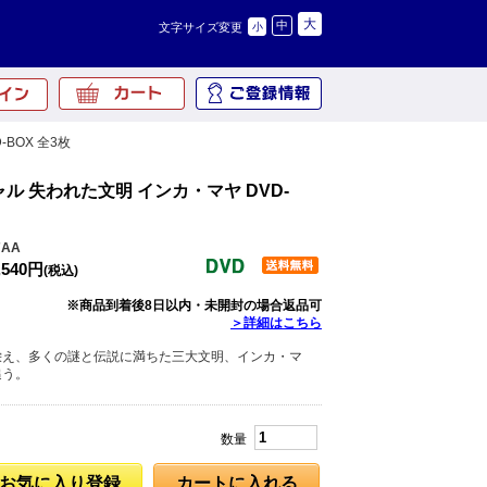
大
中
文字サイズ変更
小
BOX 全3枚
ル 失われた文明 インカ・マヤ DVD-
7AA
,540円
(税込)
※商品到着後8日以内・未開封の場合返品可
＞詳細はこちら
栄え、多くの謎と伝説に満ちた三大文明、インカ・マ
追う。
数量
お気に入り登録
カートに入れる