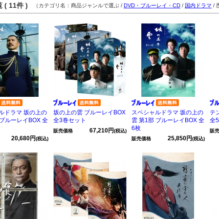
( 11件 )
（カテゴリ名：商品ジャンルで選ぶ /
DVD・ブルーレイ・CD
/
国内ドラマ
/
ルドラマ 坂の上の
坂の上の雲 ブルーレイBOX
スペシャルドラマ 坂の上の
テ
 ブルーレイBOX 全
全3巻セット
雲 第1部 ブルーレイBOX 全
全
6枚
67,210円
販売価格
(税込)
販
20,680円
25,850円
(税込)
販売価格
(税込)