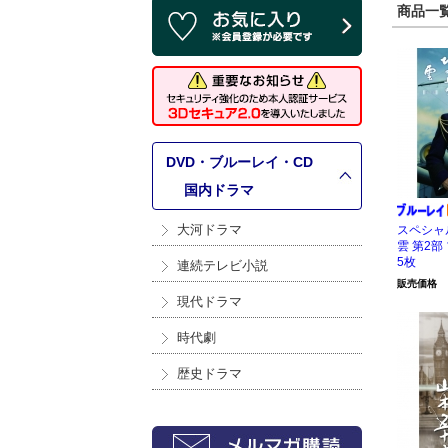
商品一覧 
DVD・ブルーレイ・CD
>
国内ドラマ
大河ドラマ
スペシャ
雲 第2部
5枚
連続テレビ小説
販売価格
現代ドラマ
時代劇
歴史ドラマ