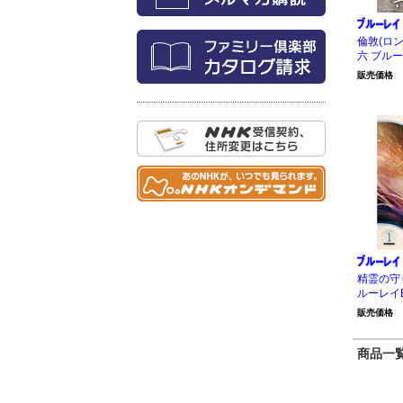
倫敦(ロ
六 ブル
販売価格
精霊の守
ルーレイB
販売価格
商品一覧 