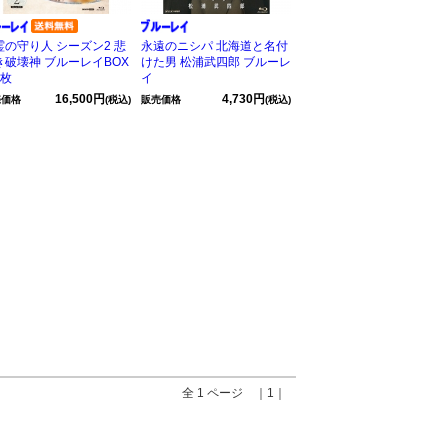
霊の守り人 シーズン2 悲
永遠のニシパ 北海道と名付
き破壊神 ブルーレイBOX
けた男 松浦武四郎 ブルーレ
5枚
イ
16,500円
4,730円
売価格
(税込)
販売価格
(税込)
全 1 ページ ｜1｜