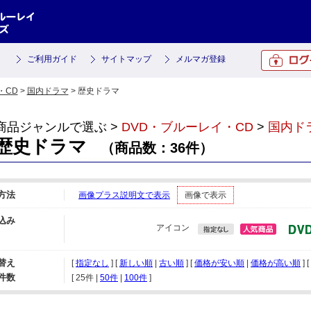
ご利用ガイド
サイトマップ
メルマガ登録
・CD
>
国内ドラマ
> 歴史ドラマ
商品ジャンルで選ぶ >
DVD・ブルーレイ・CD
>
国内ド
歴史ドラマ
（商品数：36件）
方法
画像プラス説明文で表示
画像で表示
込み
アイコン
替え
[
指定なし
] [
新しい順
|
古い順
] [
価格が安い順
|
価格が高い順
] [
件数
[ 
25件
 | 
50件
 | 
100件
 ]