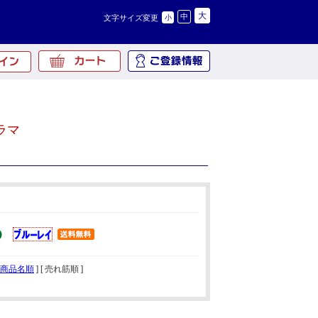
大
中
文字サイズ変更
小
ラマ
商品名順
] [ 売れ筋順 ]