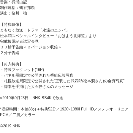
音楽：梶浦由記
制作統括：鶴谷邦顕
演出：柳川 強
【特典映像】
まもなく放送！ドラマ「永遠のニシパ」
松本潤スペシャルインタビュー「おはよう北海道」より
完成披露記者試写会見
３０秒予告編＜２バージョン収録＞
２分予告編
【封入特典】
・特製ブックレット(16P)
・パネル展限定で公開された番組広報写真
・札幌放送局限定で公開された“正装した武四郎(松本潤さん)の全身写真”
・脚本を手掛けた大石静さんのメッセージ
○2019年9月23日 NHK BS4Kで放送
*収録時間：本編88分＋特典52分／1920×1080i Full HD／ステレオ・リニア
PCM／二層／カラー
©2019 NHK