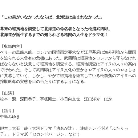
「この男がいなかったならば、北海道は生まれなかった」
幕末の蝦夷地を調査して北海道の命名者となった松浦武四郎。
北海道が誕生するまでの知られざる格闘の人生をドラマ化！
【収録内容】
ペリーの黒船来航、ロシアの国境画定要求など江戸幕府は海外列強から開国
を迫られる未曾有の危機にあった。武四郎は蝦夷地をロシアから守らなけれ
ばならないと決意して蝦夷地を調査する。蝦夷地調査はアイヌの人々の案内
で行われた。そして武四郎はアイヌ文化の豊かさやアイヌの人々のやさしさ
に共感していく。しかし、やがて蝦夷地を経営している松前藩のアイヌへの
搾取略奪の実態を目の当たりにするようになる。
【出演】
松本 潤、深田恭子、宇梶剛士、小日向文世、江口洋介 ほか
【語り】
中島みゆき
脚本：大石 静（大河ドラマ「功名が辻」、連続テレビ小説「ふたりっ
子」、ドラマ10「セカンドバージン」など ）