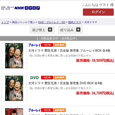
こんにちは ゲスト 様
トップ
> 商品ジャンルで選ぶ >
DVD・ブルーレイ・CD
>
国内ドラマ
> 大河ドラマ
並び替え
絞り込み
1
～
6
商品表示中（全
6
商品中）
大河ドラマ 豊臣兄弟！完全版 第壱集 ブルーレイBOX 全4枚
熱い兄弟が夢と希望を胸に突っ走る奇跡の下剋上サク..
販売価格: 18,920円(税込)
大河ドラマ 豊臣兄弟！完全版 第壱集 DVD BOX 全4枚
熱い兄弟が夢と希望を胸に突っ走る奇跡の下剋上サク..
販売価格: 16,720円(税込)