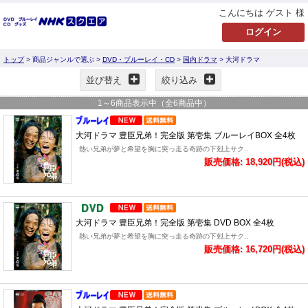
こんにちは ゲスト 様
トップ
> 商品ジャンルで選ぶ >
DVD・ブルーレイ・CD
>
国内ドラマ
> 大河ドラマ
並び替え
絞り込み
1
～
6
商品表示中（全
6
商品中）
大河ドラマ 豊臣兄弟！完全版 第壱集 ブルーレイBOX 全4枚
熱い兄弟が夢と希望を胸に突っ走る奇跡の下剋上サク..
販売価格: 18,920円(税込)
大河ドラマ 豊臣兄弟！完全版 第壱集 DVD BOX 全4枚
熱い兄弟が夢と希望を胸に突っ走る奇跡の下剋上サク..
販売価格: 16,720円(税込)