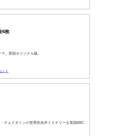
全6枚
ラマ。英国オリジナル版。
枚セット
・チェスタトンの世界的名作ミステリーを英国BBC