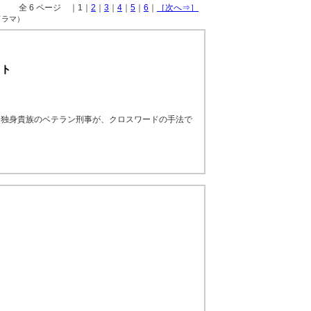
全 6 ページ ｜1｜
2
｜
3
｜
4
｜
5
｜
6
｜
［次へ⇒］
ドラマ）
ット
 独身貴族のベテラン刑事が、クロスワードの手法で