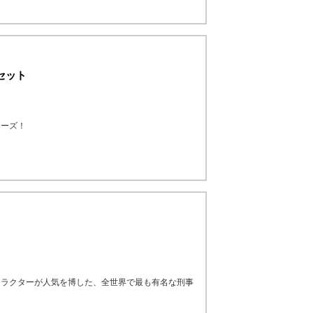
セット
リーズ！
ト
ャラクターが人気を博した、全世界で最も有名な刑事