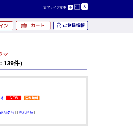
大
中
文字サイズ変更
小
ラマ
139件）
商品名順
] [
売れ筋順
]