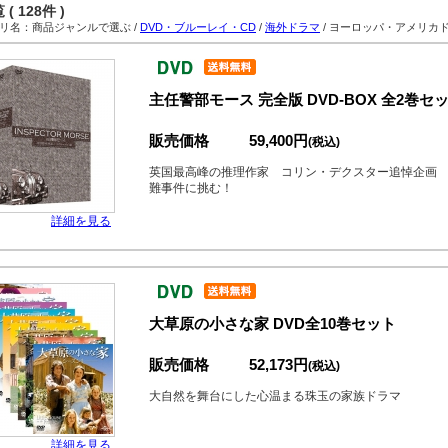
( 128件 )
名：商品ジャンルで選ぶ /
DVD・ブルーレイ・CD
/
海外ドラマ
/ ヨーロッパ・アメリカ
主任警部モース 完全版 DVD-BOX 全2巻セ
販売価格
59,400円
(税込)
英国最高峰の推理作家 コリン・デクスター追悼企画
難事件に挑む！
詳細を見る
大草原の小さな家 DVD全10巻セット
販売価格
52,173円
(税込)
大自然を舞台にした心温まる珠玉の家族ドラマ
詳細を見る