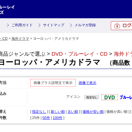
ご利用ガイド
サイトマップ
メルマガ登録
・CD
>
海外ドラマ
> ヨーロッパ・アメリカドラマ
商品ジャンルで選ぶ >
DVD・ブルーレイ・CD
>
海外ド
ヨーロッパ・アメリカドラマ
（商品数：
方法
画像プラス説明文で表示
画像で表示
込み
アイコン
替え
[
指定なし
] [
新しい順
|
古い順
] [
価格が安い順
| 価格が高い順 ] [
件数
[ 
25件
 | 
50件
 | 
100件
 ]