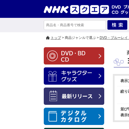
トップ
> 商品ジャンルで選ぶ >
DVD・ブルーレイ
表示
絞り
並び
表示