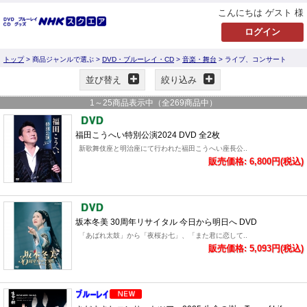
こんにちは ゲスト 様
トップ
> 商品ジャンルで選ぶ >
DVD・ブルーレイ・CD
>
音楽・舞台
> ライブ、コンサート
並び替え
絞り込み
1
～
25
商品表示中（全
269
商品中）
福田こうへい特別公演2024 DVD 全2枚
新歌舞伎座と明治座にて行われた福田こうへい座長公..
販売価格: 6,800円(税込)
坂本冬美 30周年リサイタル 今日から明日へ DVD
「あばれ太鼓」から「夜桜お七」、「また君に恋して..
販売価格: 5,093円(税込)