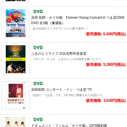
吉田 拓郎・かぐや姫 Forever Young Concert in つま恋2006
DVD 全3枚（廉価版）
あの伝説のライブがアンコール盤で発売！！
販売価格: 6,600円(税込)
ふきのとうライブ 日比谷野外音楽堂
フオーク・デュオ、ふきのとうの10周年を飾ったライ..
販売価格: 5,280円(税込)
吉田拓郎 コンサート・イン・つま恋 '75
伝説の「つま恋」です。1975年に開催された伝説のコ..
販売価格: 3,630円(税込)
ドキュメント・フィルム「かぐや姫」1978復刻版