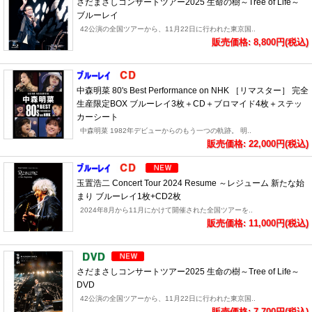
さだまさしコンサートツアー2025 生命の樹～Tree of Life～
ブルーレイ
42公演の全国ツアーから、11月22日に行われた東京国..
販売価格: 8,800円(税込)
中森明菜 80's Best Performance on NHK ［リマスター］ 完全
生産限定BOX ブルーレイ3枚＋CD＋ブロマイド4枚＋ステッ
カーシート
中森明菜 1982年デビューからのもう一つの軌跡。 明..
販売価格: 22,000円(税込)
玉置浩二 Concert Tour 2024 Resume ～レジューム 新たな始
まり ブルーレイ1枚+CD2枚
2024年8月から11月にかけて開催された全国ツアーを..
販売価格: 11,000円(税込)
さだまさしコンサートツアー2025 生命の樹～Tree of Life～
DVD
42公演の全国ツアーから、11月22日に行われた東京国..
販売価格: 7,700円(税込)