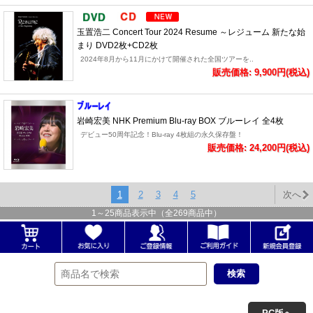
玉置浩二 Concert Tour 2024 Resume ～レジューム 新たな始
まり DVD2枚+CD2枚
2024年8月から11月にかけて開催された全国ツアーを..
販売価格: 9,900円(税込)
岩崎宏美 NHK Premium Blu-ray BOX ブルーレイ 全4枚
デビュー50周年記念！Blu-ray 4枚組の永久保存盤！
販売価格: 24,200円(税込)
1
2
3
4
5
次へ
1
～
25
商品表示中（全
269
商品中）