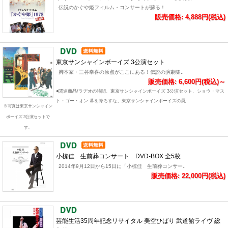
伝説のかぐや姫フィルム・コンサートが蘇る！
販売価格: 4,888円(税込)
東京サンシャインボーイズ 3公演セット
脚本家・三谷幸喜の原点がここにある！伝説の演劇集..
販売価格: 6,600円(税込)～
●関連商品/ラヂオの時間、東京サンシャインボーイズ 3公演セット、ショウ・マス
ト・ゴー・オン 幕を降ろすな、東京サンシャインボーイズの罠
※写真は東京サンシャイン
ボーイズ 3公演セットで
す。
小椋佳 生前葬コンサート DVD-BOX 全5枚
2014年9月12日から15日に「小椋佳 生前葬コンサー..
販売価格: 22,000円(税込)
芸能生活35周年記念リサイタル 美空ひばり 武道館ライヴ 総