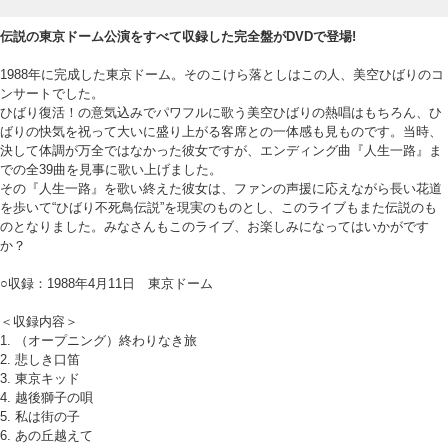
伝説の東京ドーム公演をすべて収録した完全盤がDVDで登場!
1988年に完成した東京ドーム。そのこけら落としはこの人、美空ひばりのコ
ンサートでした。
ひばり復活！の意気込みでパワフルに歌う美空ひばりの熱唱はもちろん、ひ
ばりの快気を祝って大いに盛り上がる客席との一体感も見ものです。当時、
決して体調が万全ではなかった彼女ですが、エンディング曲『人生一路』ま
での全39曲を見事に歌い上げました。
その『人生一路』を歌い終えた彼女は、ファンの声援に応えながら長い花道
を歩いて“ひばり不死鳥伝説”を現実のものとし、このライブもまた伝説のも
のとなりました。みなさんもこのライブ、お楽しみになってはいかがです
か？
○収録：1988年4月11日 東京ドーム
＜収録内容＞
1. （オープニング）終わりなき旅
2. 悲しき口笛
3. 東京キッド
4. 越後獅子の唄
5. 私は街の子
6. あの丘越えて