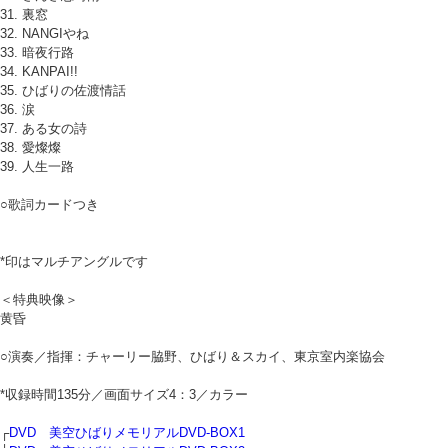
31. 裏窓
32. NANGIやね
33. 暗夜行路
34. KANPAI!!
35. ひばりの佐渡情話
36. 涙
37. ある女の詩
38. 愛燦燦
39. 人生一路
○歌詞カードつき
*印はマルチアングルです
＜特典映像＞
黄昏
○演奏／指揮：チャーリー脇野、ひばり＆スカイ、東京室内楽協会
*収録時間135分／画面サイズ4：3／カラー
┌
DVD 美空ひばりメモリアルDVD-BOX1