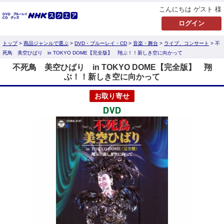
こんにちは ゲスト 様
トップ
>
商品ジャンルで選ぶ
>
DVD・ブルーレイ・CD
>
音楽・舞台
>
ライブ、コンサート
> 不
死鳥 美空ひばり in TOKYO DOME【完全版】 翔ぶ！！新しき空に向かって
不死鳥 美空ひばり in TOKYO DOME【完全版】 翔
ぶ！！新しき空に向かって
お取り寄せ