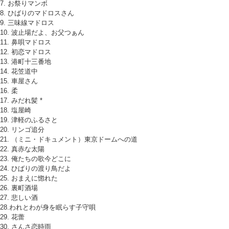
7. お祭りマンボ
8. ひばりのマドロスさん
9. 三味線マドロス
10. 波止場だよ、お父つぁん
11. 鼻唄マドロス
12. 初恋マドロス
13. 港町十三番地
14. 花笠道中
15. 車屋さん
16. 柔
17. みだれ髪 *
18. 塩屋崎
19. 津軽のふるさと
20. リンゴ追分
21. （ミニ・ドキュメント）東京ドームへの道
22. 真赤な太陽
23. 俺たちの歌今どこに
24. ひばりの渡り鳥だよ
25. おまえに惚れた
26. 裏町酒場
27. 悲しい酒
28.われとわが身を眠らす子守唄
29. 花蕾
30. さんさ恋時雨