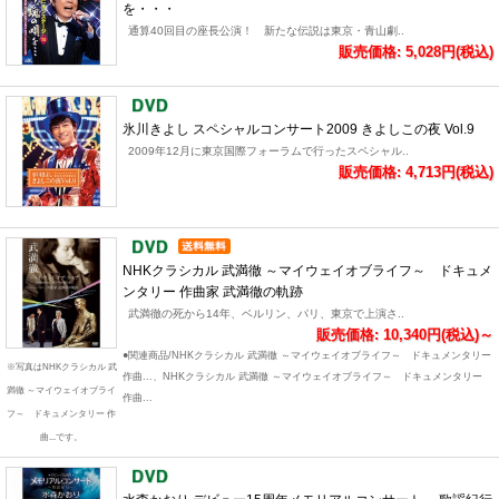
を・・・
通算40回目の座長公演！ 新たな伝説は東京・青山劇..
販売価格: 5,028円(税込)
氷川きよし スペシャルコンサート2009 きよしこの夜 Vol.9
2009年12月に東京国際フォーラムで行ったスペシャル..
販売価格: 4,713円(税込)
NHKクラシカル 武満徹 ～マイウェイオブライフ～ ドキュメ
ンタリー 作曲家 武満徹の軌跡
武満徹の死から14年、ベルリン、パリ、東京で上演さ..
販売価格: 10,340円(税込)～
●関連商品/NHKクラシカル 武満徹 ～マイウェイオブライフ～ ドキュメンタリー
※写真はNHKクラシカル 武
作曲...、NHKクラシカル 武満徹 ～マイウェイオブライフ～ ドキュメンタリー
満徹 ～マイウェイオブライ
作曲...
フ～ ドキュメンタリー 作
曲...です。