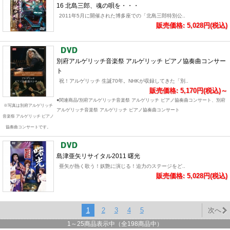
16 北島三郎、魂の唄を・・・
2011年5月に開催された博多座での「北島三郎特別公..
販売価格: 5,028円(税込)
別府アルゲリッチ音楽祭 アルゲリッチ ピアノ協奏曲コンサー
ト
祝！アルゲリッチ 生誕70年。NHKが収録してきた「別..
販売価格: 5,170円(税込)～
●関連商品/別府アルゲリッチ音楽祭 アルゲリッチ ピアノ協奏曲コンサート、別府
※写真は別府アルゲリッチ
アルゲリッチ音楽祭 アルゲリッチ ピアノ協奏曲コンサート
音楽祭 アルゲリッチ ピアノ
協奏曲コンサートです。
島津亜矢リサイタル2011 曙光
亜矢が熱く歌う！妖艶に演じる！迫力のステージをど..
販売価格: 5,028円(税込)
1
2
3
4
5
次へ
1
～
25
商品表示中（全
198
商品中）