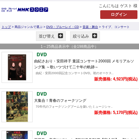
こんにちは ゲスト 様
トップ
> 商品ジャンルで選ぶ >
DVD・ブルーレイ・CD
>
音楽・舞台
> ライブ、コンサート
並び替え
絞り込み
1
～
25
商品表示中（全
198
商品中）
由紀さおり・安田祥子 童謡コンサート2000回 メモリアルソ
ング集 ～歌いつづけて二十年の軌跡～
由紀・安田2000回記念コンサートDVD。初のオーケス..
販売価格: 4,923円(税込)
大集合！青春のフォークソング
70年代のフォークソングブームを築いたミュージシャ..
販売価格: 5,170円(税込)