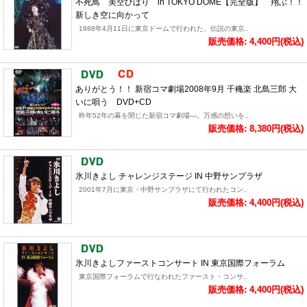
不死鳥 美空ひばり in TOKYO DOME【完全版】 翔ぶ！！
新しき空に向かって
1988年4月11日に東京ドームで行われた、伝説の東京..
販売価格: 4,400円(税込)
ありがとう！！ 新宿コマ劇場2008年9月 千穐楽 北島三郎 大
いに唄う DVD+CD
昨年52年の幕を閉じた新宿コマ劇場―。万感の想いを..
販売価格: 8,380円(税込)
氷川きよし チャレンジステージ IN 中野サンプラザ
2001年7月に東京・中野サンプラザにて行われたコン..
販売価格: 4,400円(税込)
氷川きよしファーストコンサート IN 東京国際フォーラム
東京国際フォーラムで行なわれたファースト・コンサ..
販売価格: 4,400円(税込)