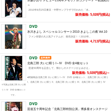
水森かおり デビュー15周年メモリアルコンサート ～歌謡紀行
～
2010年9月25日東京・中野サンプラザで行われた「水..
販売価格: 5,028円(税込)
氷川きよし スペシャルコンサート2010 きよしこの夜 Vol.10
ファン待望の大人気アイテムが、発売決定！！2010年..
販売価格: 4,713円(税込)
北島三郎 大いに唄う I～IV DVD 全4枚セット
芸道50周年を記念して、懐かしのステージがよみがえ..
販売価格: 5,028円(税込)～
●関連商品/北島三郎 大いに唄う I～IV DVD 全4枚セット、北島三郎 大いに唄う
I、北島三郎 大いに唄う II、北島三郎 大いに唄う III、北島三郎 大いに唄う IV
※写真は北島三郎 大いに唄
う I～IV DVD 全4枚セット
です。
芸道五十周年記念「北島三郎特別公演」博多座オンステージ