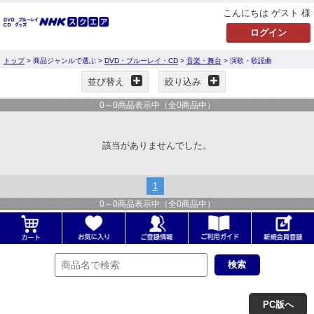
こんにちは ゲスト 様
トップ
> 商品ジャンルで選ぶ >
DVD・ブルーレイ・CD
>
音楽・舞台
> 演歌・歌謡曲
並び替え
絞り込み
0
～
0
商品表示中（全
0
商品中）
該当がありませんでした。
1
0
～
0
商品表示中（全
0
商品中）
PC版へ