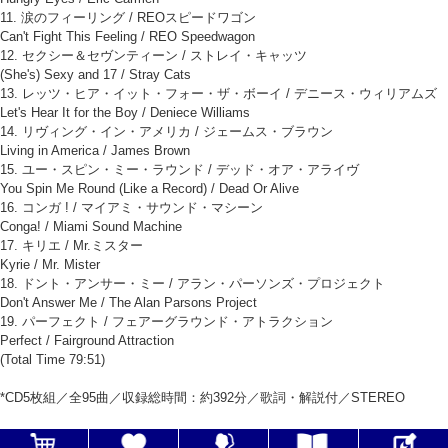
11. 涙のフィーリング / REOスピードワゴン
Can't Fight This Feeling / REO Speedwagon
12. セクシー＆セヴンティーン / ストレイ・キャッツ
(She's) Sexy and 17 / Stray Cats
13. レッツ・ヒア・イット・フォー・ザ・ボーイ / デニース・ウィリアムズ
Let's Hear It for the Boy / Deniece Williams
14. リヴィング・イン・アメリカ / ジェームス・ブラウン
Living in America / James Brown
15. ユー・スピン・ミー・ラウンド / デッド・オア・アライヴ
You Spin Me Round (Like a Record) / Dead Or Alive
16. コンガ ! / マイアミ・サウンド・マシーン
Conga! / Miami Sound Machine
17. キリエ / Mr.ミスター
Kyrie / Mr. Mister
18. ドント・アンサー・ミー / アラン・パーソンズ・プロジェクト
Don't Answer Me / The Alan Parsons Project
19. パーフェクト / フェアーグラウンド・アトラクション
Perfect / Fairground Attraction
(Total Time 79:51)
*CD5枚組／全95曲／収録総時間：約392分／歌詞・解説付／STEREO