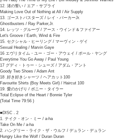
12. 渚の誓い / エア・サプライ
Making Love Out of Nothing at All / Air Supply
13. ゴーストバスターズ / レイ・パーカーJr.
Ghostbusters / Ray Parker,Jr.
14. レッツ・グルーヴ / アース・ウインド＆ファイアー
Let's Groove / Earth, Wind & Fire
15. セクシャル・ヒーリング / マーヴィン・ゲイ
Sexual Healing / Marvin Gaye
16 エヴリタイム・ユー・ゴー・アウェイ / ポール・ヤング
Everytime You Go Away / Paul Young
17 グディ・トゥー・シューズ / アダム・アント
Goody Two Shoes / Adam Ant
18 .好き好きシャーツ / ヘアカット100
Favourite Shirts (Boy Meets Girl) / Haircut 100
19. 愛のかげり / ボニー・タイラー
Total Eclipse of the Heart / Bonnie Tyler
(Total Time 79:56 )
■DISC．2
1. テイク・オン・ミー / a-ha
Take On Me / a-ha
2. ハングリー・ライク・ザ・ウルフ / デュラン・デュラン
Hungry Like the Wolf / Duran Duran