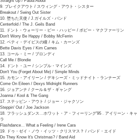
Straight Up / Paula Abdul
9. ブレイクアウト / スウィング・アウト・シスター
Breakout / Swing Out Sister
10. 堕ちた天使 / J.ガイルズ・バンド
Centerfold / The J. Geils Band
11. ドント・ウォーリー・ビー・ハッピー / ボビー・マクファーリン
Don't Worry Be Happy / Bobby McFerrin
12. ベティ・デイビスの瞳 / キム・カーンズ
Bette Davis Eyes / Kim Carnes
13. コール・ミー / ブロンディ
Call Me / Blondie
14. ドント・ユー / シンプル・マインズ
Don't You (Forget About Me) / Simple Minds
15. カモン・アイリーン / デキシーズ・ミッドナイト・ランナーズ
Come On Eileen / Dexys Midnight Runners
16. ジョアンナ / クール＆ザ・ギャング
Joanna / Kool & The Gang
17. ステッピン・アウト / ジョー・ジャクソン
Steppin' Out / Joe Jackson
18. フラッシュダンス…ホワット・ア・フィーリング'95 . アイリーン・キャ
ラ
Flashdance... What a Feeling / Irene Cara
19. ドゥ・ゼイ・ノウ・イッツ・クリスマス？ / バンド・エイド
Do They Know It's Christmas? / Band Aid