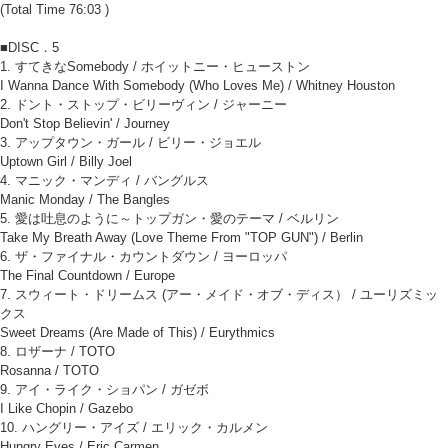
(Total Time 76:03 )
■DISC．5
1. すてきなSomebody / ホイットニー・ヒューストン
I Wanna Dance With Somebody (Who Loves Me) / Whitney Houston
2. ドント・ストップ・ビリーヴィン / ジャーニー
Don't Stop Believin' / Journey
3. アップタウン・ガール / ビリー・ジョエル
Uptown Girl / Billy Joel
4. マニック・マンディ / バングルス
Manic Monday / The Bangles
5. 愛は吐息のように～トップガン・愛のテーマ / ベルリン
Take My Breath Away (Love Theme From "TOP GUN") / Berlin
6. ザ・ファイナル・カウントダウン / ヨーロッパ
The Final Countdown / Europe
7. スウィート・ドリームス (アー・メイド・オブ・ディス） / ユーリズミッ
クス
Sweet Dreams (Are Made of This) / Eurythmics
8. ロザーナ / TOTO
Rosanna / TOTO
9. アイ・ライク・ショパン / ガゼボ
I Like Chopin / Gazebo
10. ハングリー・アイズ / エリック・カルメン
Hungry Eyes / Eric Carmen