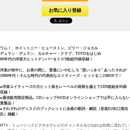
お気に入り登録
ワム！、ホイットニー・ヒューストン、ビリー・ジョエル
デュラン・デュラン、カルチャー・クラブ、TOTOをはじめ
80年代の洋楽大ヒットナンバーをＣＤ5枚組95曲収録！
洋楽が街中に、お茶の間に、普通にいやむしろ "思いっきり" あったそれが
1980年代！そんな時代の代表的なエイティーズ・ヒットをこのBOXで！
●洋楽エイティーズの大ヒット曲をレーベルの垣根を越えてCD5枚組全95曲
収録！
●通信販売限定商品。CDショップやCDオンラインショップでは手に入らない
貴重品！
●それぞれのディスクのブックレットに全曲の歌詞・解説（音楽DJ矢口清治
氏）掲載！
MTV・ミュージックビデオがテレビのチャンネルをひねれば自然に流れてい