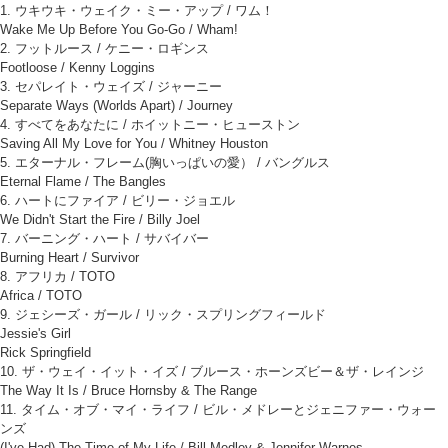
1. ウキウキ・ウェイク・ミー・アップ / ワム！
Wake Me Up Before You Go-Go / Wham!
2. フットルース / ケニー・ロギンス
Footloose / Kenny Loggins
3. セパレイト・ウェイズ / ジャーニー
Separate Ways (Worlds Apart) / Journey
4. すべてをあなたに / ホイットニー・ヒューストン
Saving All My Love for You / Whitney Houston
5. エターナル・フレーム(胸いっぱいの愛） / バングルス
Eternal Flame / The Bangles
6. ハートにファイア / ビリー・ジョエル
We Didn't Start the Fire / Billy Joel
7. バーニング・ハート / サバイバー
Burning Heart / Survivor
8. アフリカ / TOTO
Africa / TOTO
9. ジェシーズ・ガール / リック・スプリングフィールド
Jessie's Girl
Rick Springfield
10. ザ・ウェイ・イット・イズ / ブルース・ホーンズビー＆ザ・レインジ
The Way It Is / Bruce Hornsby & The Range
11. タイム・オブ・マイ・ライフ / ビル・メドレーとジェニファー・ウォー
ンズ
(I've Had) The Time of My Life / Bill Medley & Jennifer Warnes