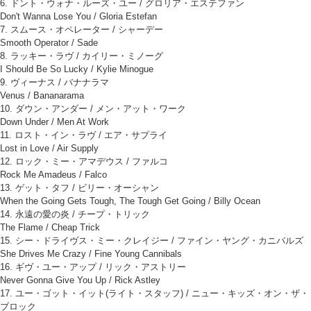
6. ドント・ウォナ・ルーズ・ユー / グロリア・エステファン
Don't Wanna Lose You / Gloria Estefan
7. スムース・オペレーター / シャーデー
Smooth Operator / Sade
8. ラッキー・ラヴ / カイリー・ミノーグ
I Should Be So Lucky / Kylie Minogue
9. ヴィーナス / バナナラマ
Venus / Bananarama
10. ダウン・アンダー / メン・アット・ワーク
Down Under / Men At Work
11. ロスト・イン・ラヴ / エア・サプライ
Lost in Love / Air Supply
12. ロック・ミー・アマデウス / ファルコ
Rock Me Amadeus / Falco
13. ゲット・タフ / ビリー・オーシャン
When the Going Gets Tough, The Tough Get Going / Billy Ocean
14. 永遠の愛の炎 / チープ・トリック
The Flame / Cheap Trick
15. シー・ドライヴス・ミー・クレイジー / ファイン・ヤング・カニバルズ
She Drives Me Crazy / Fine Young Cannibals
16. ギヴ・ユー・アップ / リック・アストリー
Never Gonna Give You Up / Rick Astley
17. ユー・ゴット・イット(ライト・スタッフ) / ニュー・キッズ・オン・ザ・
ブロック