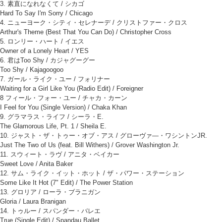
3. 素直になれなくて / シカゴ
Hard To Say I'm Sorry / Chicago
4. ニューヨーク・シティ・セレナーデ / クリストファー・クロス
Arthur's Theme (Best That You Can Do) / Christopher Cross
5. ロンリー・ハート / イエス
Owner of a Lonely Heart / YES
6. 君はToo Shy / カジャグーグー
Too Shy / Kajagoogoo
7. ガール・ライク・ユー / フォリナー
Waiting for a Girl Like You (Radio Edit) / Foreigner
8 フィール・フォー・ユー / チャカ・カーン
I Feel for You (Single Version) / Chaka Khan
9. グラマラス・ライフ / シーラ・E.
The Glamorous Life, Pt. 1 / Sheila E.
10. ジャスト・ザ・トゥー・オブ・アス / グローヴァ―・ワシントンJR.
Just The Two of Us (feat. Bill Withers) / Grover Washington Jr.
11. スウィート・ラヴ / アニタ・ベイカー
Sweet Love / Anita Baker
12. サム・ライク・イット・ホット / ザ・パワー・ステーション
Some Like It Hot (7" Edit) / The Power Station
13. グロリア / ローラ・ブラニガン
Gloria / Laura Branigan
14. トゥルー / スパンダー・バレエ
True (Single Edit) / Spandau Ballet