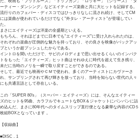
た、映画も「フットルース」「トップガン」「ロッキー」（シリーズ）「ダ
ーティー・ダンシング」などエイティーズ楽曲と共に大ヒットを記録する。
流行りのカフェバー・ディスコではひっきりなしに流され続け、そしてCM
には楽曲が使われているだけでなく"外タレ・アーティスト"が登場してい
た。
まさにエイティーズは洋楽の全盛期といえる。
もちろん、それほどまでに日本でも"エイティーズ"に受け入れられたのは、
それぞれの楽曲が圧倒的な魅力を持っており、その良さを映像がバックアッ
プというか超プッシュしたからである。
イントロを聞いただけで、サビのメロディまで思い出せるくらいのインパク
トをもった「エイティーズ」ヒット曲はそれゆえに時代を超えて生き残り、
未だに当時のノリを一瞬で取り戻すことができるのである。
そして、最近でも映画やＣＭで使われ、多くのアーティストにカヴァーさ
れ、サンプリングされて再び輝きを放っており、当時を知らない世代の人々
にも共通言語として存在しいる。
この「SUPER 80's」（スーパー・エイティーズ）には、そんなエイティー
ズのヒットを95曲、カラフルでキュートなBOX＆ジャケットにパンパンに詰
め込んだ、まさに80年代へのタイムスリップ直行便となる豪華な内容のCD５
枚組BOXとなっています 。
【収録曲】
■DISC．1