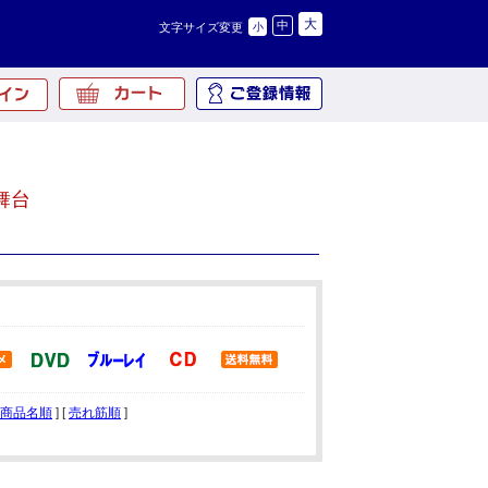
大
中
文字サイズ変更
小
舞台
商品名順
] [
売れ筋順
]