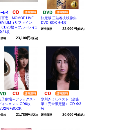
百恵 MOMOE LIVE
決定版 三波春夫映像集
REMIUM（リファイン
DVD-BOX 全4枚
）CD20枚＋ブルーレイ1
22,000円
販売価格
(税込)
全21枚
23,100円
売価格
(税込)
圭子劇場～デラックス・
氷川きよしベスト（超豪
ディション～ CD6枚
華！完全限定盤） CD 全3
VD2枚+BOOK
枚
21,780円
20,000円
売価格
(税込)
販売価格
(税込)