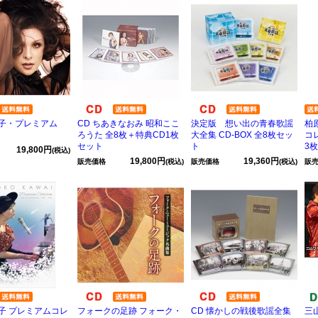
子・プレミアム
CD ちあきなおみ 昭和ここ
決定版 想い出の青春歌謡
柏
ろうた 全8枚＋特典CD1枚
大全集 CD-BOX 全8枚セッ
コレ
セット
ト
3枚
19,800円
(税込)
19,800円
19,360円
販売価格
(税込)
販売価格
(税込)
販
子 プレミアムコレ
フォークの足跡 フォーク・
CD 懐かしの戦後歌謡全集
三