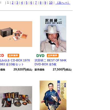
ージ ｜1｜
2
｜
3
｜
4
｜
5
｜
6
｜
7
｜
8
｜
9
｜
10
｜
［次へ⇒］
みゆき CD-BOX 1976
沢田研二 BEST OF NHK
983 全10枚セット
DVD-BOX 全5枚
29,920円
27,500円
売価格
(税込)
販売価格
(税込)