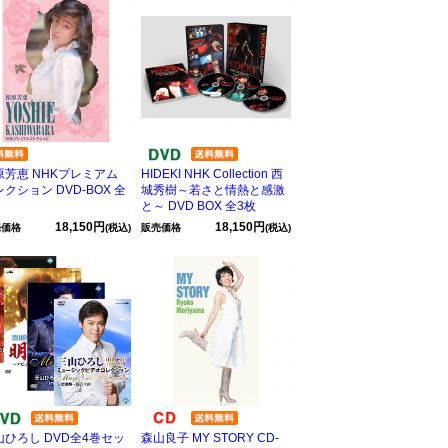
原芳恵 NHKプレミアム
HIDEKI NHK Collection 西
クション DVD-BOX 全
城秀樹～若さと情熱と感激
と～ DVD BOX 全3枚
18,150円
18,150円
売価格
(税込)
販売価格
(税込)
山ひろし DVD全4巻セッ
森山良子 MY STORY CD-