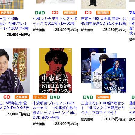
ズ ～40th
小柳ルミ子 デラックス・ボ
吉幾三 193 大全集 芸能生活
山口
rsary～ NHKプレミ
ックス CD11枚＋DVD1枚
45周年記念CD-BOX 全12枚
P
ーレイBOX 全4枚
版
25,980円
25,462円
販売価格
(税込)
販売価格
(税込)
枚 
26,400円
(税込)
販
 15周年記念 愛
中森明菜 プレミアム BOX
三山ひろし DVD全5巻セッ
藤
 CD+DVD 全6枚
ルーカス ～NHK紅白歌合
ト NHKスクエア限定オリ
エ
戦＆レッツゴーヤング etc.
ジナルブロマイド付！
+D
22,000円
(税込)
DVD-BOX 全4枚
21,795円
販売価格
(税込)
販
22,000円
販売価格
(税込)