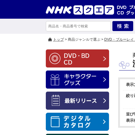
トップ
> 商品ジャンルで選ぶ >
DVD・ブルーレイ
表示
絞り
並び
表示