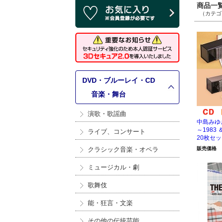
商品一覧 
（カテゴリ
DVD・ブルーレイ・CD
>
音楽・舞台
演歌・歌謡曲
中島みゆき 
～1983 
ライブ、コンサート
20枚セ
クラシック音楽・オペラ
販売価格
ミュージカル・劇
歌舞伎
能・狂言・文楽
その他の伝統芸能