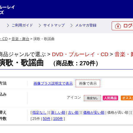
ご利用ガイド
サイトマップ
メルマガ登録
・CD
>
音楽・舞台
> 演歌・歌謡曲
商品ジャンルで選ぶ >
DVD・ブルーレイ・CD
>
音楽・
演歌・歌謡曲
（商品数：270件）
方法
画像プラス説明文で表示
画像で表示
込み
アイコン
替え
[
指定なし
] [
新しい順
|
古い順
] [
価格が安い順
| 価格が高い順 ] [
件数
[ 
25件
 | 
50件
 | 
100件
 ]