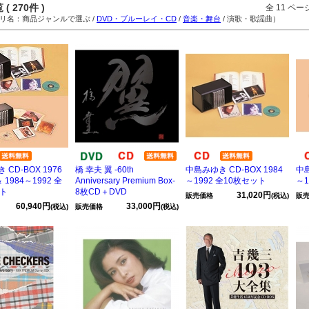
( 270件 )
全 11 ペ
名：商品ジャンルで選ぶ /
DVD・ブルーレイ・CD
/
音楽・舞台
/ 演歌・歌謡曲）
CD-BOX 1976
橋 幸夫 翼 -60th
中島みゆき CD-BOX 1984
中島
＆ 1984～1992 全
Anniversary Premium Box-
～1992 全10枚セット
～1
ット
8枚CD＋DVD
31,020円
販売価格
(税込)
販
60,940円
33,000円
(税込)
販売価格
(税込)