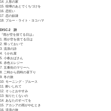
14. 人形の家
15. 喧嘩のあとでくちづけを
16. 恋狂い
17. 恋の奴隷
18. ブルー・ライト・ヨコハマ
DISC-2 詩
『雨が空を捨てる日は』
1. 雨が空を捨てる日は
2. 帰っておいで
3. 流浪の詩
4. うかれ屋
5. 小春おばさん
6. 赤色エレジー
7. 五番街のマリーへ
8. 二時から四時の昼下り
9. 冬の旅
10. モーニング・ブルース
11. 酔いしれて
12. そっとおやすみ
13. 知りたくないの
14. あなたのすべてを
15. アカシアの雨がやむとき
16. 流浪の旅