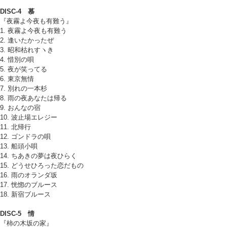
DISC-4 慕
『夜霧よ今夜も有難う』
1. 夜霧よ今夜も有難う
2. 逢いたかったぜ
3. 昭和枯れすヽき
4. 惜別の唄
5. 夜が笑ってる
6. 東京無情
7. 別れの一本杉
8. 雨の夜あなたは帰る
9. おんなの宿
10. 波止場エレジー
11. 北帰行
12. ゴンドラの唄
13. 船頭小唄
14. ちあきの夢は夜ひらく
15. どうせひろった恋だもの
16. 雨のオランダ坂
17. 恍惚のブルース
18. 新宿ブルース
DISC-5 情
『柿の木坂の家』