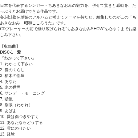
日本を代表するシンガー・ちあきなおみの魅力を、併せて驚きと感動を、た
っぷりとお届けできる作品です。
各1枚1枚を単独のアルバムと考えてテーマを持たせ、編集したのがこの「ち
あきなおみ 昭和こころうた」です。
CDプレーヤーの前で繰り広げられる“ちあきなおみSHOW”を心ゆくまでお楽
しみ下さい。
【収録曲】
DISC-1 愛
『わかって下さい』
1. わかって下さい
2. 愛のくらし
3. 積木の部屋
4. あなた
5. 氷の世界
6. サンデー・モーニング
7. 断絶
8. 別涙（わかれ）
9. あばよ
10. 愛は傷つきやすく
11. あなたならどうする
12. 雲にのりたい
13. 経験