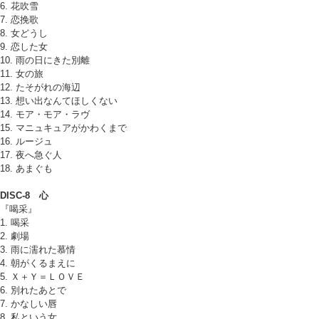
6. 花吹雪
7. 恋挽歌
8. 女どうし
9. 恋した女
10. 雨の日にきた別離
11. 女の旅
12. たそがれの海辺
13. 想い出なんてほしくない
14. モア・モア・ラヴ
15. マニュキュアがかわくまで
16. ルージュ
17. 夜へ急ぐ人
18. あまぐも
DISC-8 心
『喝采』
1. 喝采
2. 劇場
3. 雨に濡れた慕情
4. 朝がくるまえに
5. Ｘ＋Ｙ＝ＬＯＶＥ
6. 別れたあとで
7. かなしい唇
8. 私という女