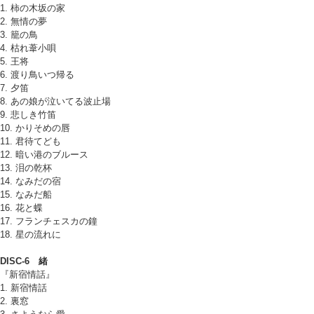
1. 柿の木坂の家
2. 無情の夢
3. 籠の鳥
4. 枯れ葦小唄
5. 王将
6. 渡り鳥いつ帰る
7. 夕笛
8. あの娘が泣いてる波止場
9. 悲しき竹笛
10. かりそめの唇
11. 君待てども
12. 暗い港のブルース
13. 泪の乾杯
14. なみだの宿
15. なみだ船
16. 花と蝶
17. フランチェスカの鐘
18. 星の流れに
DISC-6 緒
『新宿情話』
1. 新宿情話
2. 裏窓