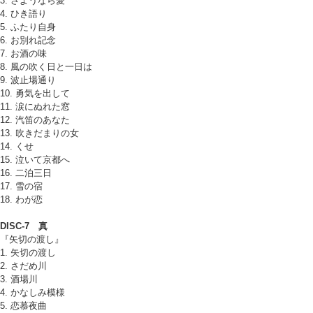
3. さようなら愛
4. ひき語り
5. ふたり自身
6. お別れ記念
7. お酒の味
8. 風の吹く日と一日は
9. 波止場通り
10. 勇気を出して
11. 涙にぬれた窓
12. 汽笛のあなた
13. 吹きだまりの女
14. くせ
15. 泣いて京都へ
16. 二泊三日
17. 雪の宿
18. わが恋
DISC-7 真
『矢切の渡し』
1. 矢切の渡し
2. さだめ川
3. 酒場川
4. かなしみ模様
5. 恋慕夜曲