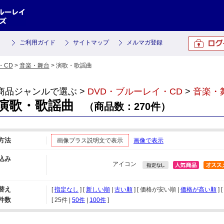
ご利用ガイド
サイトマップ
メルマガ登録
・CD
>
音楽・舞台
> 演歌・歌謡曲
商品ジャンルで選ぶ >
DVD・ブルーレイ・CD
>
音楽・
演歌・歌謡曲
（商品数：270件）
方法
画像プラス説明文で表示
画像で表示
込み
アイコン
替え
[
指定なし
] [
新しい順
|
古い順
] [ 価格が安い順 |
価格が高い順
] [
件数
[ 
25件
 | 
50件
 | 
100件
 ]