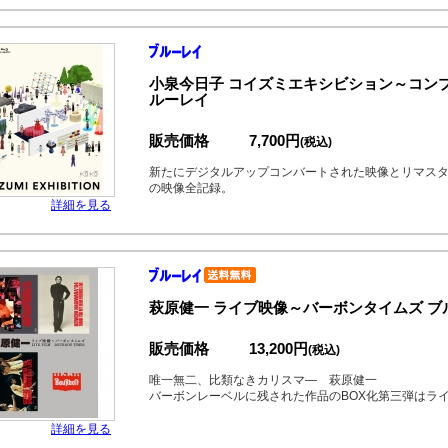
小泉今日子 コイズミエキシビション～コンプリー
ルーレイ
販売価格
7,700円
(税込)
新たにデジタルアップコンバートされた映像とリマスタ
の映像全記録。
詳細を見る
萩原健一 ライブ映像～バーボンタイムズ ブル
販売価格
13,200円
(税込)
唯一無二、比類なきカリスマ― 萩原健一
バーボンレーベルに残された作品のBOX化第三弾はラ
詳細を見る