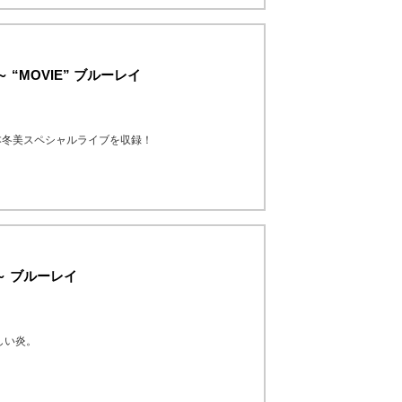
びと～ “MOVIE” ブルーレイ
坂本冬美スペシャルライブを収録！
3～ ブルーレイ
しい炎。