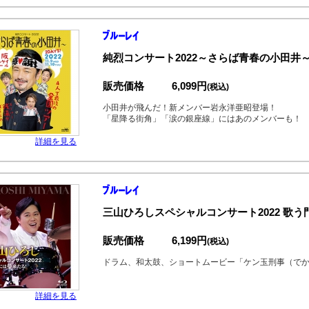
純烈コンサート2022～さらば青春の小田井
販売価格
6,099円
(税込)
小田井が飛んだ！新メンバー岩永洋亜昭登場！
「星降る街角」「涙の銀座線」にはあのメンバーも！
詳細を見る
三山ひろしスペシャルコンサート2022 歌
販売価格
6,199円
(税込)
ドラム、和太鼓、ショートムービー「ケン玉刑事（で
詳細を見る