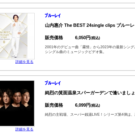
山内惠介 The BEST 24single clips ブルー
販売価格
6,050円
(税込)
2001年のデビュー曲「霧情」から2023年の最新シン
シングル曲のミュージックビデオ集。
詳細を見る
純烈の箕面温泉スパーガーデンで逢いましょ
販売価格
6,099円
(税込)
純烈の主戦場、スーパー銭湯LIVE！シリーズ第4弾は
詳細を見る