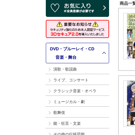
商品一覧 
DVD・ブルーレイ・CD
>
音楽・舞台
演歌・歌謡曲
ライブ、コンサート
クラシック音楽・オペラ
ミュージカル・劇
歌舞伎
能・狂言・文楽
その他の伝統芸能