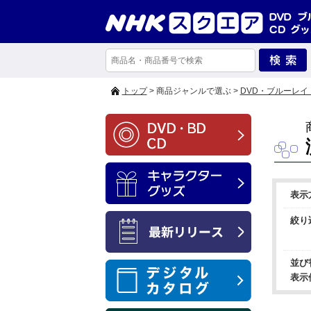
トップ
> 商品ジャンルで選ぶ >
DVD・ブルーレイ
表示
絞り
並び
表示