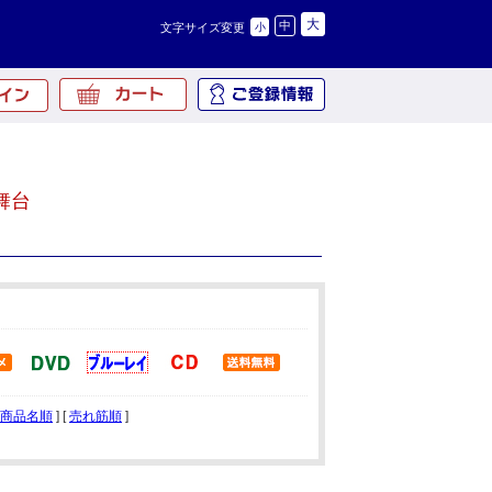
大
中
文字サイズ変更
小
舞台
商品名順
] [
売れ筋順
]