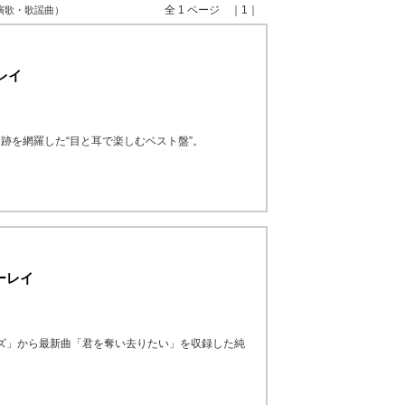
全 1 ページ ｜1｜
 演歌・歌謡曲）
レイ
跡を網羅した“目と耳で楽しむベスト盤”。
ルーレイ
ーズ」から最新曲「君を奪い去りたい」を収録した純