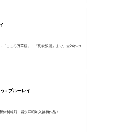
レイ
グル「こころ万華鏡」・「海峡浪漫」まで、全24作の
う♪ ブルーレイ
、新体制純烈、岩永洋昭加入後初作品！