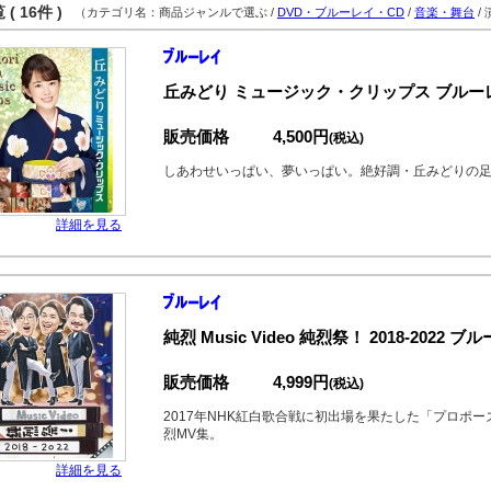
( 16件 )
（カテゴリ名：商品ジャンルで選ぶ /
DVD・ブルーレイ・CD
/
音楽・舞台
/
丘みどり ミュージック・クリップス ブルー
販売価格
4,500円
(税込)
しあわせいっぱい、夢いっぱい。絶好調・丘みどりの足
詳細を見る
純烈 Music Video 純烈祭！ 2018-2022 ブ
販売価格
4,999円
(税込)
2017年NHK紅白歌合戦に初出場を果たした「プロポ
烈MV集。
詳細を見る