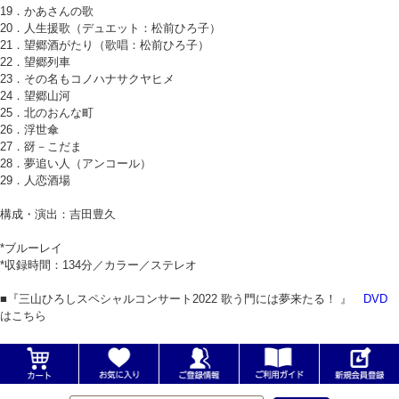
19．かあさんの歌
20．人生援歌（デュエット：松前ひろ子）
21．望郷酒がたり（歌唱：松前ひろ子）
22．望郷列車
23．その名もコノハナサクヤヒメ
24．望郷山河
25．北のおんな町
26．浮世傘
27．谺－こだま
28．夢追い人（アンコール）
29．人恋酒場
構成・演出：吉田豊久
*ブルーレイ
*収録時間：134分／カラー／ステレオ
■『三山ひろしスペシャルコンサート2022 歌う門には夢来たる！ 』
DVD
はこちら