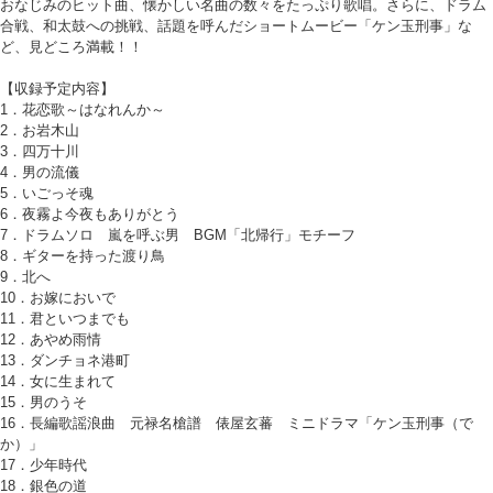
おなじみのヒット曲、懐かしい名曲の数々をたっぷり歌唱。さらに、ドラム
合戦、和太鼓への挑戦、話題を呼んだショートムービー「ケン玉刑事」な
ど、見どころ満載！！
【収録予定内容】
1．花恋歌～はなれんか～
2．お岩木山
3．四万十川
4．男の流儀
5．いごっそ魂
6．夜霧よ今夜もありがとう
7．ドラムソロ 嵐を呼ぶ男 BGM「北帰行」モチーフ
8．ギターを持った渡り鳥
9．北へ
10．お嫁においで
11．君といつまでも
12．あやめ雨情
13．ダンチョネ港町
14．女に生まれて
15．男のうそ
16．長編歌謡浪曲 元禄名槍譜 俵屋玄蕃 ミニドラマ「ケン玉刑事（で
か）」
17．少年時代
18．銀色の道