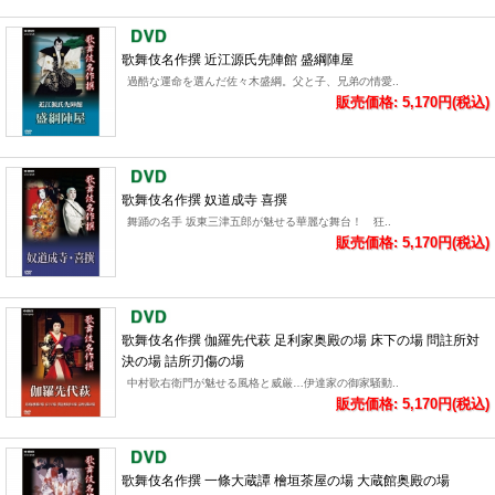
歌舞伎名作撰 近江源氏先陣館 盛綱陣屋
過酷な運命を選んだ佐々木盛綱。父と子、兄弟の情愛..
販売価格: 5,170円(税込)
歌舞伎名作撰 奴道成寺 喜撰
舞踊の名手 坂東三津五郎が魅せる華麗な舞台！ 狂..
販売価格: 5,170円(税込)
歌舞伎名作撰 伽羅先代萩 足利家奥殿の場 床下の場 問註所対
決の場 詰所刃傷の場
中村歌右衛門が魅せる風格と威厳…伊達家の御家騒動..
販売価格: 5,170円(税込)
歌舞伎名作撰 一條大蔵譚 檜垣茶屋の場 大蔵館奥殿の場