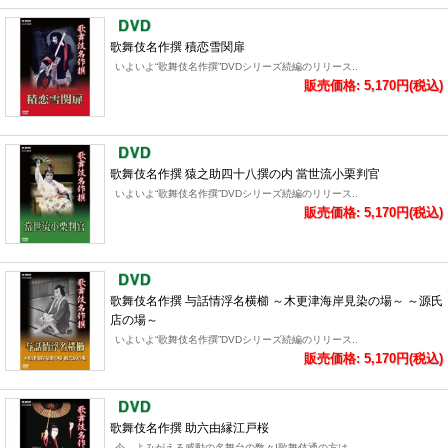
歌舞伎名作撰 積恋雪関扉
いよいよ“歌舞伎名作撰”DVDシリーズ続編のリリース..
販売価格: 5,170円(税込)
歌舞伎名作撰 猿之助四十八撰の内 當世流小栗判官
いよいよ“歌舞伎名作撰”DVDシリーズ続編のリリース..
販売価格: 5,170円(税込)
歌舞伎名作撰 与話情浮名横櫛 ～木更津海岸見染の場～ ～源氏
店の場～
いよいよ“歌舞伎名作撰”DVDシリーズ続編のリリース..
販売価格: 5,170円(税込)
歌舞伎名作撰 助六由縁江戸桜
今、よみがえる感動の名舞台の数々!歌舞伎通の方は..