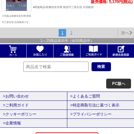
販売価格: 5,170円(税込)
●関連商品/歌舞伎名作撰 梶原平三誉石切 石切梶原
※写真は歌舞伎名作撰 梶原
平三誉石切 石切梶原です。
1
2
次へ
1
～
25
商品表示中（全
50
商品中）
PC版へ
>お問い合わせ
>よくあるご質問
>ご利用ガイド
>特定商取引法に基づく表示
>クッキーポリシー
>プライバシーポリシー
>企業情報