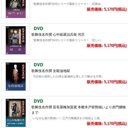
“歌舞伎名作撰”DVDシリーズ最終リリース！ 武将ゆ..
販売価格: 5,170円(税込)
歌舞伎名作撰 心中紙屋治兵衛 河庄
“歌舞伎名作撰”DVDシリーズ最終リリース！ 悲しい..
販売価格: 5,170円(税込)
歌舞伎名作撰 女殺油地獄
与兵衛の屈折した心情を破滅的な美しさで魅せる片岡..
販売価格: 5,170円(税込)
歌舞伎名作撰 盲長屋梅加賀鳶 本郷木戸前勢揃いより赤門捕物
まで
いなせな鳶の勢揃い！ 江戸の風物詩を小気味よく描..
販売価格: 5,170円(税込)