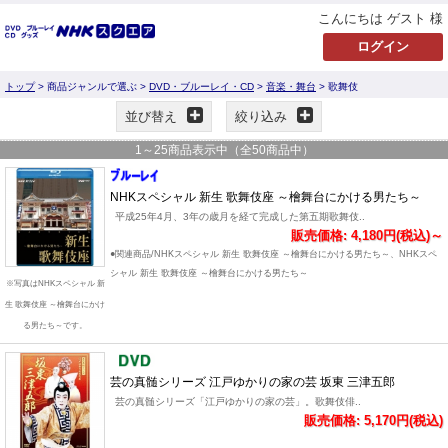
こんにちは ゲスト 様
トップ
> 商品ジャンルで選ぶ >
DVD・ブルーレイ・CD
>
音楽・舞台
> 歌舞伎
並び替え
絞り込み
1
～
25
商品表示中（全
50
商品中）
NHKスペシャル 新生 歌舞伎座 ～檜舞台にかける男たち～
平成25年4月、3年の歳月を経て完成した第五期歌舞伎..
販売価格: 4,180円(税込)～
●関連商品/NHKスペシャル 新生 歌舞伎座 ～檜舞台にかける男たち～、NHKスペ
シャル 新生 歌舞伎座 ～檜舞台にかける男たち～
※写真はNHKスペシャル 新
生 歌舞伎座 ～檜舞台にかけ
る男たち～です。
芸の真髄シリーズ 江戸ゆかりの家の芸 坂東 三津五郎
芸の真髄シリーズ「江戸ゆかりの家の芸」。歌舞伎俳..
販売価格: 5,170円(税込)