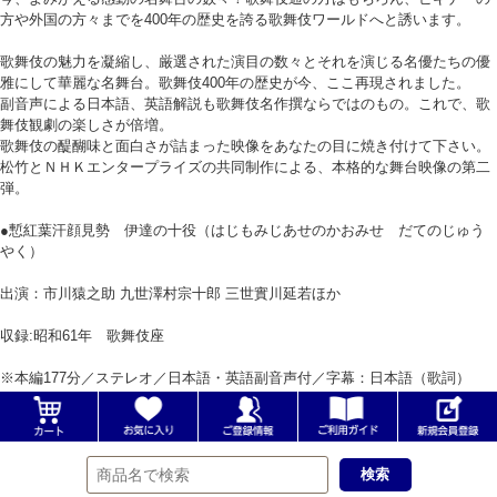
方や外国の方々までを400年の歴史を誇る歌舞伎ワールドへと誘います。
歌舞伎の魅力を凝縮し、厳選された演目の数々とそれを演じる名優たちの優
雅にして華麗な名舞台。歌舞伎400年の歴史が今、ここ再現されました。
副音声による日本語、英語解説も歌舞伎名作撰ならではのもの。これで、歌
舞伎観劇の楽しさが倍増。
歌舞伎の醍醐味と面白さが詰まった映像をあなたの目に焼き付けて下さい。
松竹とＮＨＫエンタープライズの共同制作による、本格的な舞台映像の第二
弾。
●慙紅葉汗顔見勢 伊達の十役（はじもみじあせのかおみせ だてのじゅう
やく）
出演：市川猿之助 九世澤村宗十郎 三世實川延若ほか
収録:昭和61年 歌舞伎座
※本編177分／ステレオ／日本語・英語副音声付／字幕：日本語（歌詞）