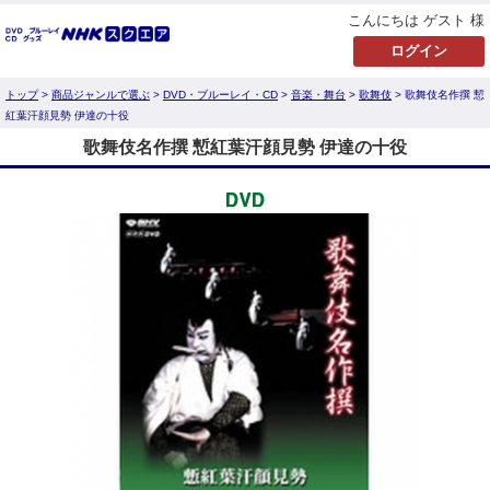
こんにちは ゲスト 様
トップ
>
商品ジャンルで選ぶ
>
DVD・ブルーレイ・CD
>
音楽・舞台
>
歌舞伎
> 歌舞伎名作撰 慙
紅葉汗顔見勢 伊達の十役
歌舞伎名作撰 慙紅葉汗顔見勢 伊達の十役