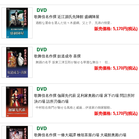
歌舞伎名作撰 近江源氏先陣館 盛綱陣屋
過酷な運命を選んだ佐々木盛綱。父と子、兄弟の情愛..
販売価格: 5,170円(税込)
歌舞伎名作撰 奴道成寺 喜撰
舞踊の名手 坂東三津五郎が魅せる華麗な舞台！ 狂..
販売価格: 5,170円(税込)
歌舞伎名作撰 伽羅先代萩 足利家奥殿の場 床下の場 問註所対
決の場 詰所刃傷の場
中村歌右衛門が魅せる風格と威厳…伊達家の御家騒動..
販売価格: 5,170円(税込)
歌舞伎名作撰 一條大蔵譚 檜垣茶屋の場 大蔵館奥殿の場