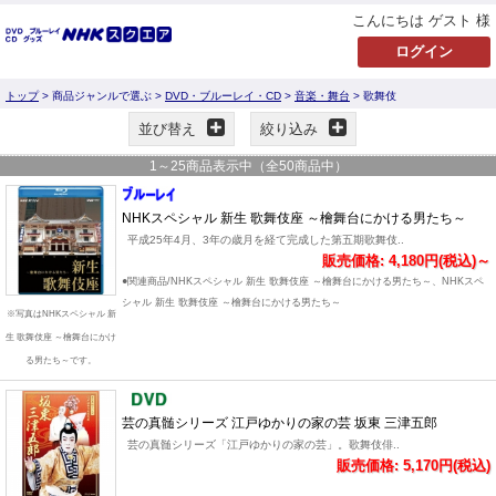
こんにちは ゲスト 様
トップ
> 商品ジャンルで選ぶ >
DVD・ブルーレイ・CD
>
音楽・舞台
> 歌舞伎
並び替え
絞り込み
1
～
25
商品表示中（全
50
商品中）
NHKスペシャル 新生 歌舞伎座 ～檜舞台にかける男たち～
平成25年4月、3年の歳月を経て完成した第五期歌舞伎..
販売価格: 4,180円(税込)～
●関連商品/NHKスペシャル 新生 歌舞伎座 ～檜舞台にかける男たち～、NHKスペ
シャル 新生 歌舞伎座 ～檜舞台にかける男たち～
※写真はNHKスペシャル 新
生 歌舞伎座 ～檜舞台にかけ
る男たち～です。
芸の真髄シリーズ 江戸ゆかりの家の芸 坂東 三津五郎
芸の真髄シリーズ「江戸ゆかりの家の芸」。歌舞伎俳..
販売価格: 5,170円(税込)