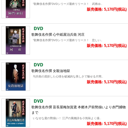
“歌舞伎名作撰”DVDシリーズ最終リリース！ 武将ゆ..
販売価格: 5,170円(税込)
歌舞伎名作撰 心中紙屋治兵衛 河庄
“歌舞伎名作撰”DVDシリーズ最終リリース！ 悲しい..
販売価格: 5,170円(税込)
歌舞伎名作撰 女殺油地獄
与兵衛の屈折した心情を破滅的な美しさで魅せる片岡..
販売価格: 5,170円(税込)
歌舞伎名作撰 盲長屋梅加賀鳶 本郷木戸前勢揃いより赤門捕物
まで
いなせな鳶の勢揃い！ 江戸の風物詩を小気味よく描..
販売価格: 5,170円(税込)