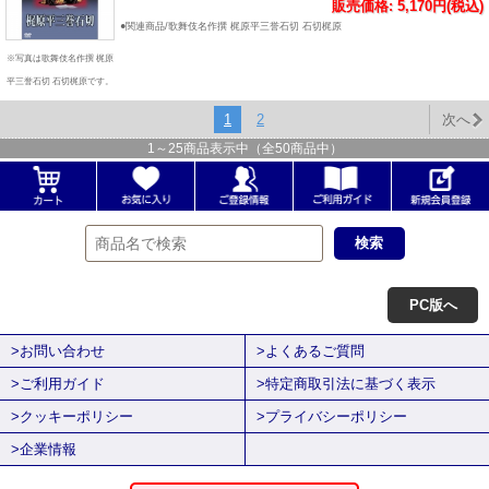
販売価格: 5,170円(税込)
●関連商品/歌舞伎名作撰 梶原平三誉石切 石切梶原
※写真は歌舞伎名作撰 梶原
平三誉石切 石切梶原です。
1
2
次へ
1
～
25
商品表示中（全
50
商品中）
PC版へ
>お問い合わせ
>よくあるご質問
>ご利用ガイド
>特定商取引法に基づく表示
>クッキーポリシー
>プライバシーポリシー
>企業情報