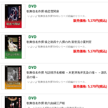
歌舞伎名作撰 積恋雪関扉
いよいよ“歌舞伎名作撰”DVDシリーズ続編のリリース..
販売価格: 5,170円(税込)
歌舞伎名作撰 猿之助四十八撰の内 當世流小栗判官
いよいよ“歌舞伎名作撰”DVDシリーズ続編のリリース..
販売価格: 5,170円(税込)
歌舞伎名作撰 与話情浮名横櫛 ～木更津海岸見染の場～ ～源氏
店の場～
いよいよ“歌舞伎名作撰”DVDシリーズ続編のリリース..
販売価格: 5,170円(税込)
歌舞伎名作撰 助六由縁江戸桜
今、よみがえる感動の名舞台の数々!歌舞伎通の方は..