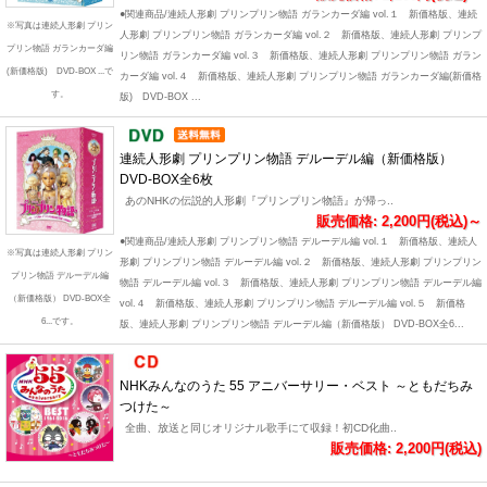
●関連商品/連続人形劇 プリンプリン物語 ガランカーダ編 vol.１ 新価格版、連続
※写真は連続人形劇 プリン
人形劇 プリンプリン物語 ガランカーダ編 vol.２ 新価格版、連続人形劇 プリンプ
プリン物語 ガランカーダ編
リン物語 ガランカーダ編 vol.３ 新価格版、連続人形劇 プリンプリン物語 ガラン
(新価格版) DVD-BOX ...で
カーダ編 vol.４ 新価格版、連続人形劇 プリンプリン物語 ガランカーダ編(新価格
す。
版) DVD-BOX ...
連続人形劇 プリンプリン物語 デルーデル編（新価格版）
DVD-BOX全6枚
あのNHKの伝説的人形劇『プリンプリン物語』が帰っ..
販売価格: 2,200円(税込)～
●関連商品/連続人形劇 プリンプリン物語 デルーデル編 vol.１ 新価格版、連続人
※写真は連続人形劇 プリン
形劇 プリンプリン物語 デルーデル編 vol.２ 新価格版、連続人形劇 プリンプリン
プリン物語 デルーデル編
物語 デルーデル編 vol.３ 新価格版、連続人形劇 プリンプリン物語 デルーデル編
（新価格版） DVD-BOX全
vol.４ 新価格版、連続人形劇 プリンプリン物語 デルーデル編 vol.５ 新価格
6...です。
版、連続人形劇 プリンプリン物語 デルーデル編（新価格版） DVD-BOX全6...
NHKみんなのうた 55 アニバーサリー・ベスト ～ともだちみ
つけた～
全曲、放送と同じオリジナル歌手にて収録！初CD化曲..
販売価格: 2,200円(税込)