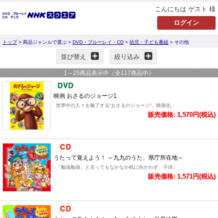
こんにちは ゲスト 様
トップ
> 商品ジャンルで選ぶ >
DVD・ブルーレイ・CD
>
幼児・子ども番組
> その他
並び替え
絞り込み
1
～
25
商品表示中（全
117
商品中）
映画 おさるのジョージ1
世界中の人々を魅了する“おさるのジョージ”、映画化..
販売価格: 1,570円(税込)
うたって覚えよう！ ～九九のうた、県庁所在地～
「勉強勉強」と言ってもなかなか机に向かわず、子供..
販売価格: 1,571円(税込)