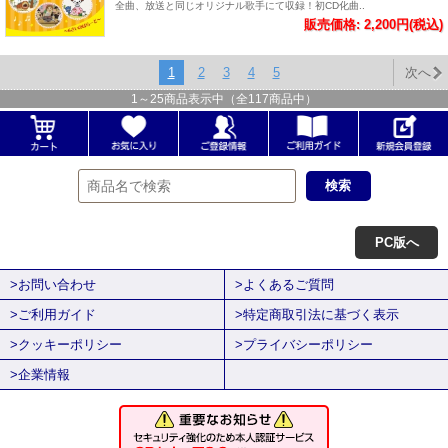
全曲、放送と同じオリジナル歌手にて収録！初CD化曲..
販売価格: 2,200円(税込)
1
2
3
4
5
次へ
1
～
25
商品表示中（全
117
商品中）
PC版へ
>お問い合わせ
>よくあるご質問
>ご利用ガイド
>特定商取引法に基づく表示
>クッキーポリシー
>プライバシーポリシー
>企業情報