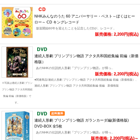
NHKみんなのうた 60 アニバーサリー・ベスト～ぼくはヒー
ロー～ CD キングレコード
放送開始60年を迎えたことを記念したCDが、レコード..
販売価格: 2,200円(税込)
連続人形劇 プリンプリン物語 アクタ共和国総集編 前編（新価
格版）
あのNHKの伝説的人形劇『プリンプリン物語』が帰っ..
販売価格: 2,200円(税込)
●関連商品/連続人形劇 プリンプリン物語 アクタ共和国総集編 前編（新価格版）、
※写真は連続人形劇 プリン
連続人形劇 プリンプリン物語 アクタ共和国総集編 後編 新価格版
プリン物語 アクタ共和国総
集編 前編（新価格版）で
す。
連続人形劇 プリンプリン物語 ガランカーダ編(新価格版)
DVD-BOX 全5枚
あのNHKの伝説的人形劇『プリンプリン物語』が帰っ..
販売価格: 2,200円(税込)～