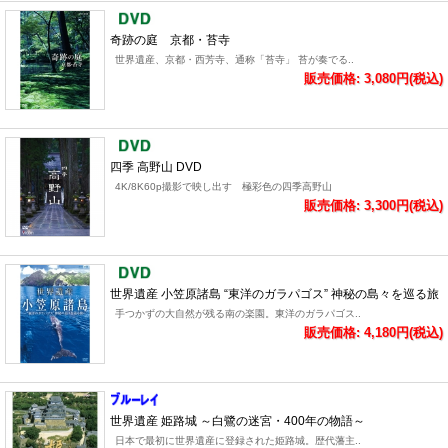
奇跡の庭 京都・苔寺
世界遺産、京都・西芳寺、通称「苔寺」 苔が奏でる..
販売価格: 3,080円(税込)
四季 高野山 DVD
4K/8K60p撮影で映し出す 極彩色の四季高野山
販売価格: 3,300円(税込)
世界遺産 小笠原諸島 “東洋のガラパゴス” 神秘の島々を巡る旅
手つかずの大自然が残る南の楽園。東洋のガラパゴス..
販売価格: 4,180円(税込)
世界遺産 姫路城 ～白鷺の迷宮・400年の物語～
日本で最初に世界遺産に登録された姫路城。歴代藩主..