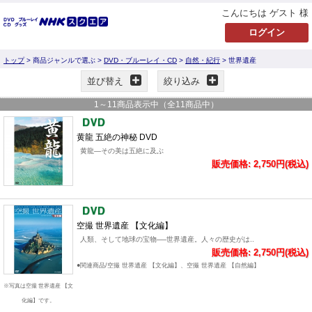
こんにちは ゲスト 様
トップ
> 商品ジャンルで選ぶ >
DVD・ブルーレイ・CD
>
自然・紀行
> 世界遺産
並び替え
絞り込み
1
～
11
商品表示中（全
11
商品中）
黄龍 五絶の神秘 DVD
黄龍―その美は五絶に及ぶ
販売価格: 2,750円(税込)
空撮 世界遺産 【文化編】
人類、そして地球の宝物──世界遺産。人々の歴史がは..
販売価格: 2,750円(税込)
●関連商品/空撮 世界遺産 【文化編】、空撮 世界遺産 【自然編】
※写真は空撮 世界遺産 【文
化編】です。