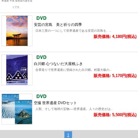
界遺産 平泉 金色堂の謎を追
うです。
安芸の宮島 美と祈りの四季
日本三景の一つにして世界遺産である安芸の宮島を、..
販売価格: 4,180円(税込)
白川郷 心つないだ大屋根ふき
合掌造りで世界遺産に登録された白川郷。村最大級の..
販売価格: 5,170円(税込)
空撮 世界遺産 DVDセット
人類、そして地球の宝物──世界遺産。人々の歴史がは..
販売価格: 5,500円(税込)
1