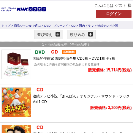
こんにちは ゲスト 様
トップ
> 商品ジャンルで選ぶ >
DVD・ブルーレイ・CD
>
国内ドラマ
> 連続テレビ小説
並び替え
絞り込み
1
～
4
商品表示中（全
4
商品中）
国民的作曲家 古関裕而全集 CD6枚＋DVD1枚 全7枚
あの歌もこの曲も古関裕而の気品あふれる名旋律！
販売価格: 15,714円(税込)
連続テレビ小説 「あんぱん」オリジナル・サウンドトラック
Vol.1 CD
販売価格: 3,300円(税込)