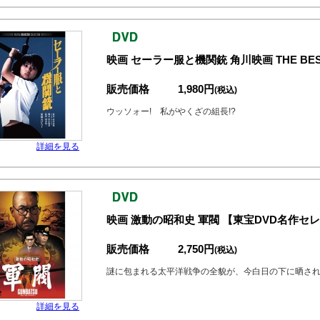
映画 セーラー服と機関銃 角川映画 THE BES
販売価格
1,980円
(税込)
ウッソォー! 私がやくざの組長!?
詳細を見る
映画 激動の昭和史 軍閥 【東宝DVD名作セ
販売価格
2,750円
(税込)
謎に包まれる太平洋戦争の全貌が、今白日の下に晒さ
詳細を見る