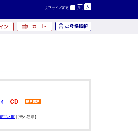
大
中
文字サイズ変更
小
商品名順
] [ 売れ筋順 ]