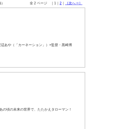
全 2 ページ ｜1｜
2
｜
［次へ⇒］
画）
渡辺あや（「カーネーション」）×監督・黒崎博
たあの頃の未来の世界で、たたかえタローマン！