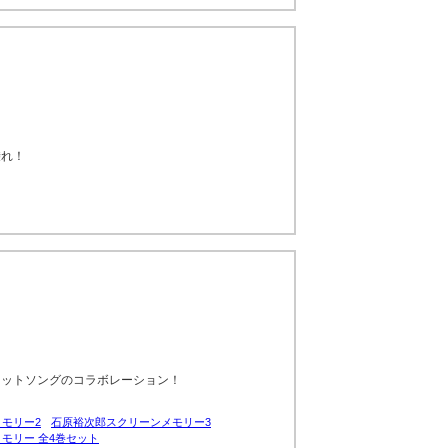
乗れ！
ヒットソングのコラボレーション！
モリー2
石原裕次郎スクリーンメモリー3
モリー 全4巻セット