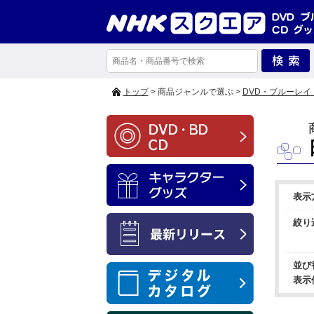
トップ
> 商品ジャンルで選ぶ >
DVD・ブルーレイ
表示
絞り
並び
表示