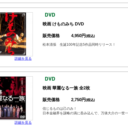
映画 けものみち DVD
販売価格
4,950円
(税込)
松本清張 生誕100年記念5作品同時リリース！
詳細を見る
映画 華麗なる一族 全2枚
販売価格
2,750円
(税込)
信じるものは己のみ！
日本金融界を謀略の渦に呑み込んで、万俵大介の一世
詳細を見る