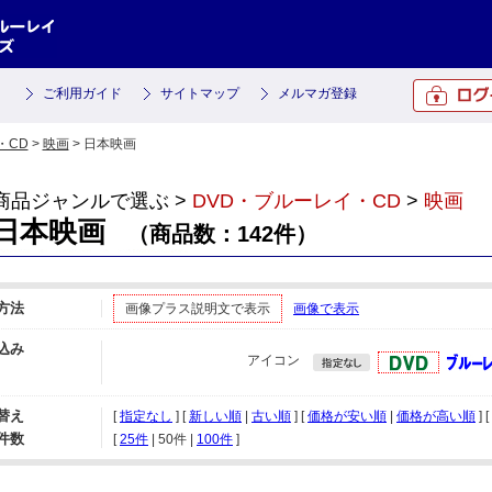
ご利用ガイド
サイトマップ
メルマガ登録
・CD
>
映画
> 日本映画
商品ジャンルで選ぶ >
DVD・ブルーレイ・CD
>
映画
日本映画
（商品数：142件）
方法
画像プラス説明文で表示
画像で表示
込み
アイコン
替え
[
指定なし
] [
新しい順
|
古い順
] [
価格が安い順
|
価格が高い順
] [
件数
[ 
25件
 | 
50件
 | 
100件
 ]