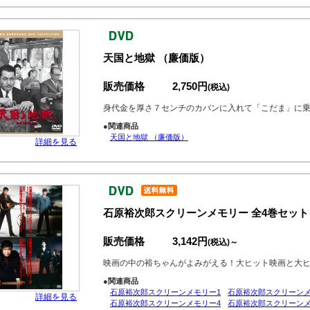
天国と地獄 （廉価版）
販売価格
2,750円
(税込)
身代金を厚さ７センチのカバンに入れて「こだま」に
●関連商品
天国と地獄 （廉価版）
詳細を見る
石原裕次郎スクリーンメモリー 全4巻セット
販売価格
3,142円
(税込)～
映画の中の裕ちゃんがよみがえる！大ヒット映画と大
●関連商品
石原裕次郎スクリーンメモリー1
石原裕次郎スクリーンメ
詳細を見る
石原裕次郎スクリーンメモリー4
石原裕次郎スクリーンメ