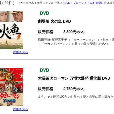
( 99件 )
（カテゴリ名：商品ジャンルで選ぶ /
DVD・ブルーレイ・CD
/
映画
/ 日本映
劇場版 火の魚 DVD
販売価格
3,300円
(税込)
原田芳雄×尾野真千子（「カーネーション」）×脚本・
（「セカンドバージン」）数々の賞を受賞した名作。
詳細を見る
大長編タローマン 万博大爆発 通常版 DVD
販売価格
4,730円
(税込)
ようこそ！昭和100年の世界へ！夢と希望に満ち溢れ
詳細を見る