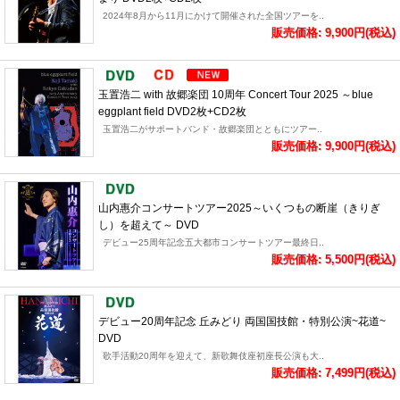
2024年8月から11月にかけて開催された全国ツアーを..
販売価格: 9,900円(税込)
玉置浩二 with 故郷楽団 10周年 Concert Tour 2025 ～blue
eggplant field DVD2枚+CD2枚
玉置浩二がサポートバンド・故郷楽団とともにツアー..
販売価格: 9,900円(税込)
山内惠介コンサートツアー2025～いくつもの断崖（きりぎ
し）を超えて～ DVD
デビュー25周年記念五大都市コンサートツアー最終日..
販売価格: 5,500円(税込)
デビュー20周年記念 丘みどり 両国国技館・特別公演~花道~
DVD
歌手活動20周年を迎えて、新歌舞伎座初座長公演も大..
販売価格: 7,499円(税込)