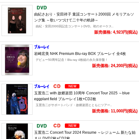
由紀さおり・安田祥子 童謡コンサート2000回 メモリアルソ
ング集 ～歌いつづけて二十年の軌跡～
由紀・安田2000回記念コンサートDVD。初のオーケス..
販売価格: 4,923円(税込)
岩崎宏美 NHK Premium Blu-ray BOX ブルーレイ 全4枚
デビュー50周年記念！Blu-ray 4枚組の永久保存盤！
販売価格: 24,200円(税込)
玉置浩二 with 故郷楽団 10周年 Concert Tour 2025 ～blue
eggplant field ブルーレイ1枚+CD2枚
玉置浩二がサポートバンド・故郷楽団とともにツアー..
販売価格: 11,000円(税込)
玉置浩二 Concert Tour 2024 Resume ～レジューム 新たな始
まり DVD2枚+CD2枚