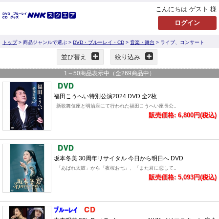
こんにちは ゲスト 様
トップ
> 商品ジャンルで選ぶ >
DVD・ブルーレイ・CD
>
音楽・舞台
> ライブ、コンサート
並び替え
絞り込み
1
～
50
商品表示中（全
269
商品中）
福田こうへい特別公演2024 DVD 全2枚
新歌舞伎座と明治座にて行われた福田こうへい座長公..
販売価格: 6,800円(税込)
坂本冬美 30周年リサイタル 今日から明日へ DVD
「あばれ太鼓」から「夜桜お七」、「また君に恋して..
販売価格: 5,093円(税込)