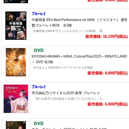
中森明菜 80's Best Performance on NHK ［リマスター］ 通常
盤ブルーレイBOX 全3枚
中森明菜 1982年デビューからのもう一つの軌跡。 明..
販売価格: 18,150円(税込)
KIYOSHI HIKAWA＋KIINA. ConcertTour2025～KIINA'S LAND
～ DVD 全2枚
氷川きよし 2025年のツアーファイナルを収録
販売価格: 8,800円(税込)
市川由紀乃リサイタル2025 新章 ブルーレイ
「新たな歌手人生の始まりを感じていただきたい」と..
販売価格: 6,800円(税込)