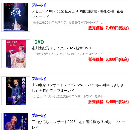
デビュー20周年記念 丘みどり 両国国技館・特別公演~花道~
ブルーレイ
歌手活動20周年を迎えて、新歌舞伎座初座長公演も大..
販売価格: 7,499円(税込)
市川由紀乃リサイタル2025 新章 DVD
「新たな歌手人生の始まりを感じていただきたい」と..
販売価格: 6,800円(税込)
山内惠介コンサートツアー2025～いくつもの断崖（きりぎ
し）を超えて～ ブルーレイ
デビュー25周年記念五大都市コンサートツアー最終日..
販売価格: 6,499円(税込)
三山ひろし コンサート2025～心に響く温もりの唄～ ブルー
レイ