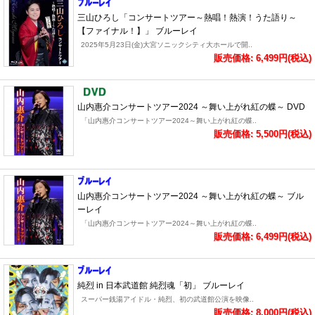
三山ひろし「コンサートツアー～熱唱！熱演！うた語り～
【ファイナル！】」 ブルーレイ
2025年5月23日(金)大宮ソニックシティ大ホールで開..
販売価格: 6,499円(税込)
山内惠介コンサートツアー2024 ～舞い上がれ紅の蝶～ DVD
「山内惠介コンサートツアー2024～舞い上がれ紅の蝶..
販売価格: 5,500円(税込)
山内惠介コンサートツアー2024 ～舞い上がれ紅の蝶～ ブル
ーレイ
「山内惠介コンサートツアー2024～舞い上がれ紅の蝶..
販売価格: 6,499円(税込)
純烈 in 日本武道館 純烈魂「初」 ブルーレイ
スーパー銭湯アイドル・純烈、初の武道館公演を映像..
販売価格: 8,000円(税込)