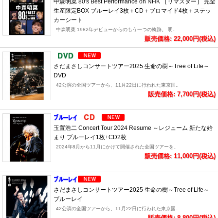
中森明菜 80's Best Performance on NHK ［リマスター］ 完全
生産限定BOX ブルーレイ3枚＋CD＋ブロマイド4枚＋ステッ
カーシート
中森明菜 1982年デビューからのもう一つの軌跡。 明..
販売価格: 22,000円(税込)
さだまさしコンサートツアー2025 生命の樹～Tree of Life～
DVD
42公演の全国ツアーから、11月22日に行われた東京国..
販売価格: 7,700円(税込)
玉置浩二 Concert Tour 2024 Resume ～レジューム 新たな始
まり ブルーレイ1枚+CD2枚
2024年8月から11月にかけて開催された全国ツアーを..
販売価格: 11,000円(税込)
さだまさしコンサートツアー2025 生命の樹～Tree of Life～
ブルーレイ
42公演の全国ツアーから、11月22日に行われた東京国..
販売価格: 8,800円(税込)