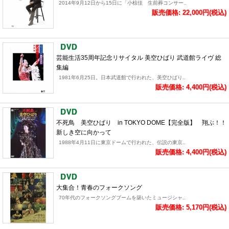
2014年9月12日から15日に「小椋佳 生前葬コンサー..
販売価格: 22,000円(税込)
芸能生活35周年記念リサイタル 美空ひばり 武道館ライヴ 総
集編
1981年6月25日。日本武道館で行われた、美空ひばり..
販売価格: 4,400円(税込)
不死鳥 美空ひばり in TOKYO DOME【完全版】 翔ぶ！！
新しき空に向かって
1988年4月11日に東京ドームで行われた、伝説の東京..
販売価格: 4,400円(税込)
大集合！青春のフォークソング
70年代のフォークソングブームを築いたミュージシャ..
販売価格: 5,170円(税込)