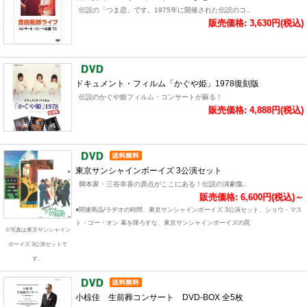
伝説の「つま恋」です。1975年に開催された伝説のコ..
販売価格: 3,630円(税込)
ドキュメント・フィルム「かぐや姫」1978復刻版
伝説のかぐや姫フィルム・コンサートが蘇る！
販売価格: 4,888円(税込)
東京サンシャインボーイズ 3公演セット
脚本家・三谷幸喜の原点がここにある！伝説の演劇集..
販売価格: 6,600円(税込)～
●関連商品/ラヂオの時間、東京サンシャインボーイズ 3公演セット、ショウ・マス
ト・ゴー・オン 幕を降ろすな、東京サンシャインボーイズの罠
※写真は東京サンシャイン
ボーイズ 3公演セットで
す。
小椋佳 生前葬コンサート DVD-BOX 全5枚