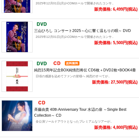
2025年12月01日(月)J-COMホールで開催されたコンサ..
販売価格: 6,499円(税込)
三山ひろし コンサート2025～心に響く温もりの唄～ DVD
2025年12月01日(月)J-COMホールで開催されたコンサ..
販売価格: 5,500円(税込)
純烈15周年記念BOX純情烈将伝 CD6枚＋DVD2枚+BOOK4冊
日頃の感謝を込めてファンの皆様へ 純烈のすべてが..
販売価格: 27,500円(税込)
斉藤由貴 40th Anniversary Tour 水辺の扉 ～Single Best
Collection～ CD
全公演ソールドアウトとなったプレミアムなツアーが..
販売価格: 4,800円(税込)