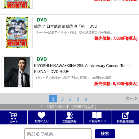
純烈 in 日本武道館 純烈魂「初」 DVD
スーパー銭湯アイドル・純烈、初の武道館公演を映像..
販売価格: 7,000円(税込)
KIYOSHI HIKAWA+KIINA 25th Anniversary Concert Tour～
KIIZNA～ DVD 全2枚
1年8ヶ月の休養から歌手活動を再開し、25周年の幕開..
販売価格: 8,800円(税込)
1
2
3
4
5
次へ
1
～
50
商品表示中（全
269
商品中）