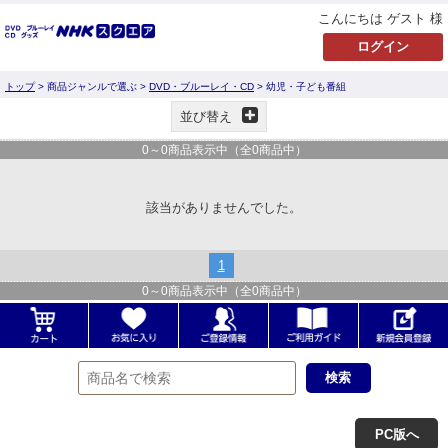
こんにちは ゲスト 様
トップ
> 商品ジャンルで選ぶ >
DVD・ブルーレイ・CD
> 幼児・子ども番組
並び替え
0
～
0
商品表示中（全
0
商品中）
該当がありませんでした。
1
0
～
0
商品表示中（全
0
商品中）
PC版へ