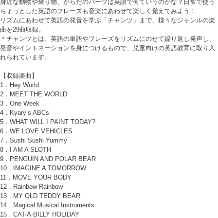
身近な動物や乗り物、からだのパーツは英語で何ていうのかな？日常で使う
ちょっとした英語のフレーズも音楽にあわせて楽しく覚えてみよう！
リズムにあわせて英語の発音を学ぶ「チャンツ」まで、様々なジャンルの楽
曲を29曲収録。
＊チャンツとは、英語の単語やフレーズをリズムにのせて繰り返し発声し、
発音やイントネーションを身につけるもので、児童向けの英語教育に取り入
れられています。
【収録楽曲】
1．Hey World
2．MEET THE WORLD
3．One Week
4．Kyary’s ABCs
5．WHAT WILL I PAINT TODAY?
6．WE LOVE VEHICLES
7．Sushi Sushi Yummy
8．I AM A SLOTH
9．PENGUIN AND POLAR BEAR
10．IMAGINE A TOMORROW
11．MOVE YOUR BODY
12．Rainbow Rainbow
13．MY OLD TEDDY BEAR
14．Magical Musical Instruments
15．CAT-A-BILLY HOLIDAY