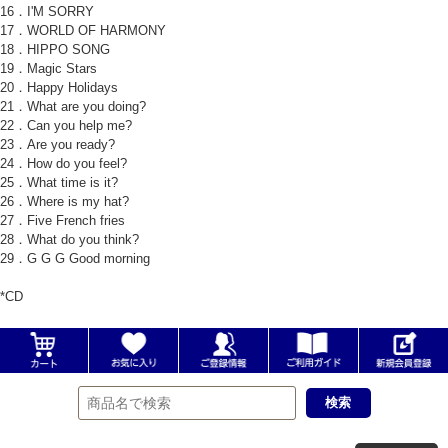
16．I'M SORRY
17．WORLD OF HARMONY
18．HIPPO SONG
19．Magic Stars
20．Happy Holidays
21．What are you doing?
22．Can you help me?
23．Are you ready?
24．How do you feel?
25．What time is it?
26．Where is my hat?
27．Five French fries
28．What do you think?
29．G G G Good morning
*CD