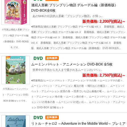
連続人形劇 プリンプリン物語 デルーデル編（新価格版）
DVD-BOX全6枚
あのNHKの伝説的人形劇『プリンプリン物語』が帰っ..
販売価格: 2,200円(税込)～
●関連商品/連続人形劇 プリンプリン物語 デルーデル編 vol.１ 新価格版、連続人
※写真は連続人形劇 プリン
形劇 プリンプリン物語 デルーデル編 vol.２ 新価格版、連続人形劇 プリンプリン
プリン物語 デルーデル編
物語 デルーデル編 vol.３ 新価格版、連続人形劇 プリンプリン物語 デルーデル編
（新価格版） DVD-BOX全
vol.４ 新価格版、連続人形劇 プリンプリン物語 デルーデル編 vol.５ 新価格
6...です。
版、連続人形劇 プリンプリン物語 デルーデル編（新価格版） DVD-BOX全6...
ムーミン パペット・アニメーション DVD-BOX 全5枚
世界中の子供から大人まで愛されるムーミンのパペッ..
販売価格: 2,750円(税込)～
●関連商品/ムーミン パペット・アニメーション ママの巻 ～ムーミンママの庭～、
ムーミン パペット・アニメーション 魔法の巻 ～飛行おにの魔法～、ムーミン パ
※写真はムーミン パペッ
ペット・アニメーション 友情の巻 ～世界でいちばん最後の竜～、ムーミン パペッ
ト・アニメーション DVD-
ト・アニメーション 冬の巻 ～ムーミン谷の冬～、ムーミン パペット・アニメーシ
BOX 全5枚セットです。
ョン パパの青春の巻 ～ムーミンパパの思い出～、ムーミン パペット・アニメーシ
ョン DVD-BOX 全5枚セット
リトル・チャロ2 ～Adventure in the Middle World～ プレミア