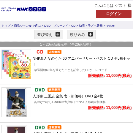
こんにちは ゲスト 様
トップ
> 商品ジャンルで選ぶ >
DVD・ブルーレイ・CD
>
幼児・子ども番組
> その他
並び替え
絞り込み
1
～
20
商品表示中（全
20
商品中）
NHKみんなのうた 60 アニバーサリー・ベスト CD 全5枚セッ
ト
放送開始60年を迎えたことを記念したCDが、レコード..
販売価格: 11,000円(税込)
人形劇 三国志 全集 壱（新価格）DVD 全4枚
あのなつかしいNHKの青少年ドラマ＆人形劇が新価格..
販売価格: 11,000円(税込)