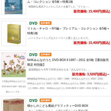
ム・コレクション 全5枚＋特典1枚
画期的な英語アニメとして人々を魅了した「リトル・..
販売価格: 15,400円(税込)
リトル・チャロ ～NY編～ プレミアム・コレクション 全5枚＋
特典1枚
ハートウォーミングなストーリーと愛くるしいキャラ..
販売価格: 15,400円(税込)
NHKみんなのうた DVD-BOX II 1997～2011 全5枚【通信販売
限定 特別版】
放送開始から今年で50年を向かえる「みんなのうた」..
販売価格: 3,520円(税込)～
●関連商品/NHKみんなのうた 1997～1999、NHKみんなのうた 2000～2002、
※写真はNHKみんなのうた
NHKみんなのうた 2003～2005、NHKみんなのうた 2006～2008、NHKみんなの
DVD-BOX II 1997～2011 全5
うた 2009～2011、NHKみんなのうた DVD-BOX II 1997～2011 全5枚セット...
枚セット...です。
懐かしのこども番組グラフィティーDVD BOX
あ！これ懐かしい～！ と誰もが思うこども番組の数..