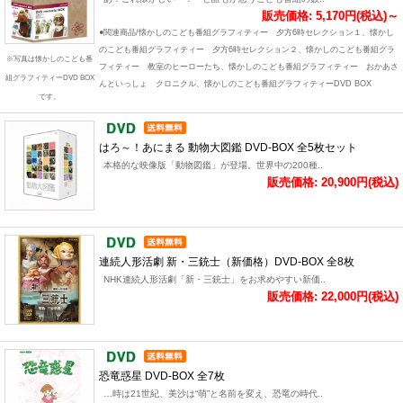
販売価格: 5,170円(税込)～
●関連商品/懐かしのこども番組グラフィティー 夕方6時セレクション１、懐かし
のこども番組グラフィティー 夕方6時セレクション２、懐かしのこども番組グラ
※写真は懐かしのこども番
フィティー 教室のヒーローたち、懐かしのこども番組グラフィティー おかあさ
組グラフィティーDVD BOX
んといっしょ クロニクル、懐かしのこども番組グラフィティーDVD BOX
です。
はろ～！あにまる 動物大図鑑 DVD-BOX 全5枚セット
本格的な映像版「動物図鑑」が登場。世界中の200種..
販売価格: 20,900円(税込)
連続人形活劇 新・三銃士（新価格）DVD-BOX 全8枚
NHK連続人形活劇「新・三銃士」をお求めやすい新価..
販売価格: 22,000円(税込)
恐竜惑星 DVD-BOX 全7枚
…時は21世紀、美沙は“萌”と名前を変え、恐竜の時代..