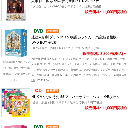
人形劇 三国志 全集 参（新価格）DVD 全4枚
あのなつかしいNHKの青少年ドラマ＆人形劇が新価格..
販売価格: 11,000円(税込)
連続人形劇 プリンプリン物語 ガランカーダ編(新価格版)
DVD-BOX 全5枚
あのNHKの伝説的人形劇『プリンプリン物語』が帰っ..
販売価格: 2,200円(税込)～
●関連商品/連続人形劇 プリンプリン物語 ガランカーダ編 vol.１ 新価格版、連続
※写真は連続人形劇 プリン
人形劇 プリンプリン物語 ガランカーダ編 vol.２ 新価格版、連続人形劇 プリンプ
プリン物語 ガランカーダ編
リン物語 ガランカーダ編 vol.３ 新価格版、連続人形劇 プリンプリン物語 ガラン
(新価格版) DVD-BOX ...で
カーダ編 vol.４ 新価格版、連続人形劇 プリンプリン物語 ガランカーダ編(新価格
す。
版) DVD-BOX ...
NHKみんなのうた 55 アニバーサリー・ベスト 全5枚セット
全曲、放送と同じオリジナル歌手にて収録！初CD化曲..
販売価格: 11,000円(税込)