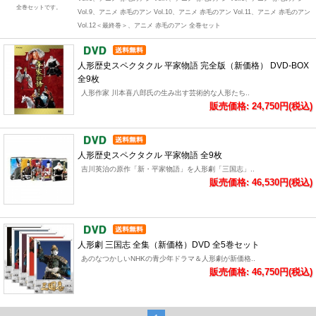
全巻セットです。
Vol.9、アニメ 赤毛のアン Vol.10、アニメ 赤毛のアン Vol.11、アニメ 赤毛のアン
Vol.12＜最終巻＞、アニメ 赤毛のアン 全巻セット
人形歴史スペクタクル 平家物語 完全版（新価格） DVD-BOX
全9枚
人形作家 川本喜八郎氏の生み出す芸術的な人形たち..
販売価格: 24,750円(税込)
人形歴史スペクタクル 平家物語 全9枚
吉川英治の原作「新・平家物語」を人形劇「三国志」..
販売価格: 46,530円(税込)
人形劇 三国志 全集（新価格）DVD 全5巻セット
あのなつかしいNHKの青少年ドラマ＆人形劇が新価格..
販売価格: 46,750円(税込)