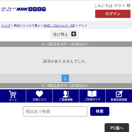
こんにちは ゲスト 様
トップ
> 商品ジャンルで選ぶ >
DVD・ブルーレイ・CD
> アニメ
並び替え
0
～
0
商品表示中（全
0
商品中）
該当がありませんでした。
1
0
～
0
商品表示中（全
0
商品中）
PC版へ