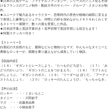
★日本の人気ゲーム「ファイナルファンタジー」シリーズのアニメ化も手掛
けるフランスのアニメ制作・配給大手のサイバー・グループ・スタジオが制
作。
★ユニークで魅力あるキャラクター、恐竜時代の景色や植物の細部に至るま
で表現した豪華なビジュアル、仲間との絆を深めながらドキドキわくわくす
るストーリー展開で、数々の賞を受賞した作品。
★日本語字幕と英語字幕付き！音声切替で英語学習にも役立ちます！
★特製ステッカー付き！
【ストーリー】
白亜紀の大自然のもと、臆病なビルと物知りなマズ、やんちゃなタイニーと
勇敢なロッキーが、困難を乗り越えながら成長していく物語。
【収録内容】
（１６）「ギガントとレースしよう」「たべものどろぼう」 （１７）「み
どりのかいぶつ」「ギガントのこえをつかまえろ」 （１８）「ラプトルと
のしょうぶ」「ギガントのボス」（１９）「リーダーは ぼくだ」「アーティ
ストたんじょう」 （２０）「ロッキーのたんじょうび」「ちっちゃなき」
【声の出演】
ロッキー ・・・くまいもとこ
タイニー ・・・川田妙子
マズ ・・・佐藤美由希
ビル ・・・小林由美子