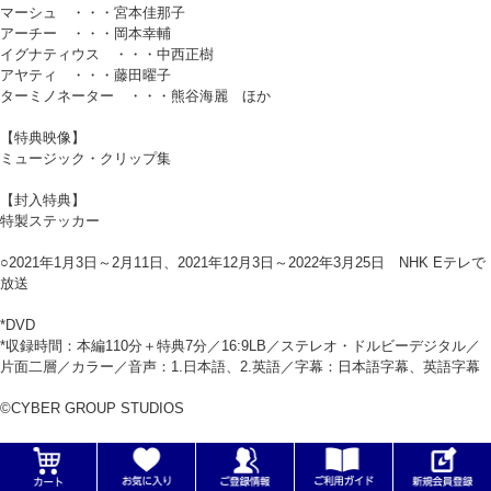
マーシュ ・・・宮本佳那子
アーチー ・・・岡本幸輔
イグナティウス ・・・中西正樹
アヤティ ・・・藤田曜子
ターミノネーター ・・・熊谷海麗 ほか
【特典映像】
ミュージック・クリップ集
【封入特典】
特製ステッカー
○2021年1月3日～2月11日、2021年12月3日～2022年3月25日 NHK Eテレで
放送
*DVD
*収録時間：本編110分＋特典7分／16:9LB／ステレオ・ドルビーデジタル／
片面二層／カラー／音声：1.日本語、2.英語／字幕：日本語字幕、英語字幕
©CYBER GROUP STUDIOS