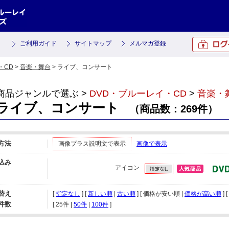
ご利用ガイド
サイトマップ
メルマガ登録
・CD
>
音楽・舞台
> ライブ、コンサート
商品ジャンルで選ぶ >
DVD・ブルーレイ・CD
>
音楽・
ライブ、コンサート
（商品数：269件）
方法
画像プラス説明文で表示
画像で表示
込み
アイコン
替え
[
指定なし
] [
新しい順
|
古い順
] [ 価格が安い順 |
価格が高い順
] [
件数
[ 
25件
 | 
50件
 | 
100件
 ]