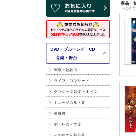
商品一覧 
（カテゴリ
DVD・ブルーレイ・CD
>
音楽・舞台
演歌・歌謡曲
ライブ、コンサート
クラシック音楽・オペラ
ミュージカル・劇
歌舞伎
能・狂言・文楽
その他の伝統芸能