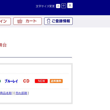
大
中
文字サイズ変更
小
舞台
商品名順
] [
売れ筋順
]