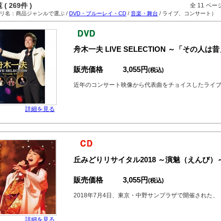
( 269件 )
全 11 ペ
名：商品ジャンルで選ぶ /
DVD・ブルーレイ・CD
/
音楽・舞台
/ ライブ、コンサート）
舟木一夫 LIVE SELECTION ～「その人は
販売価格
3,055円
(税込)
近年のコンサート映像から代表曲をチョイスしたライ
詳細を見る
丘みどりリサイタル2018 ～演魅（えんび）
販売価格
3,055円
(税込)
2018年7月4日、東京・中野サンプラザで開催された、
詳細を見る