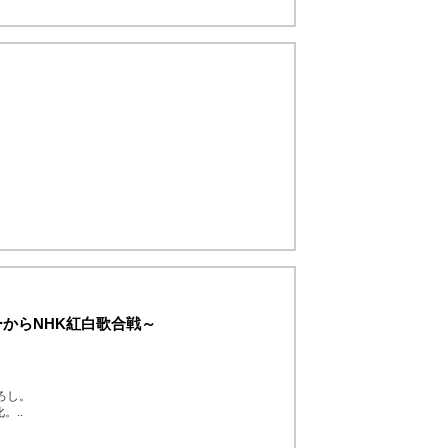
ーからNHK紅白歌合戦～
ろし。
。..