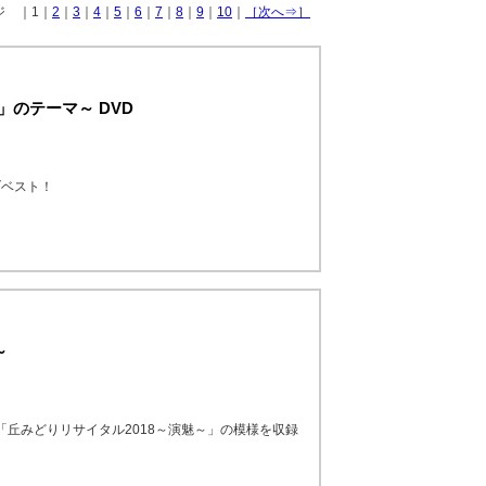
ージ ｜1｜
2
｜
3
｜
4
｜
5
｜
6
｜
7
｜
8
｜
9
｜
10
｜
［次へ⇒］
昔」のテーマ～ DVD
ブベスト！
～
「丘みどりリサイタル2018～演魅～」の模様を収録