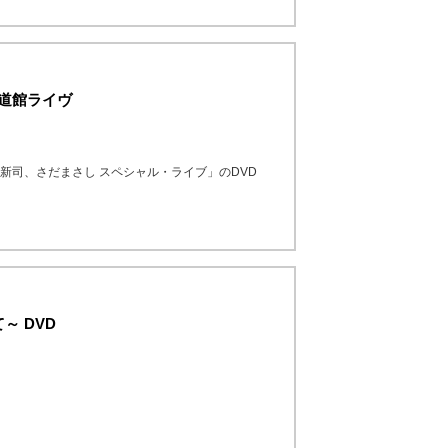
本武道館ライヴ
谷村新司、さだまさし スペシャル・ライブ」のDVD
～ DVD