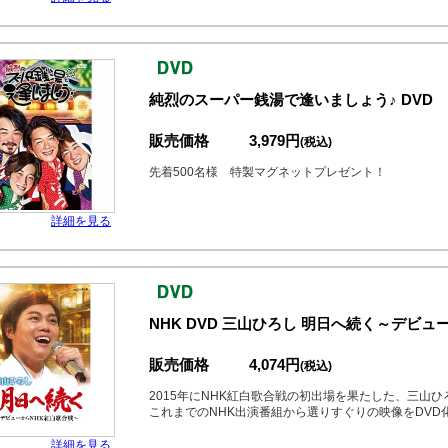
純烈のスーパー銭湯で逢いましょう♪ DVD
販売価格
3,979円
(税込)
先着500名様 特製マグネットプレゼント！
詳細を見る
NHK DVD 三山ひろし 明日へ続く～デビュ
販売価格
4,074円
(税込)
2015年にNHK紅白歌合戦の初出場を果たした、三山ひ
これまでのNHK出演番組から選りすぐりの映像をDVD化
詳細を見る