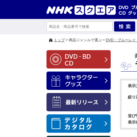
トップ
> 商品ジャンルで選ぶ >
DVD・ブルーレイ
表示
絞り
並び
表示