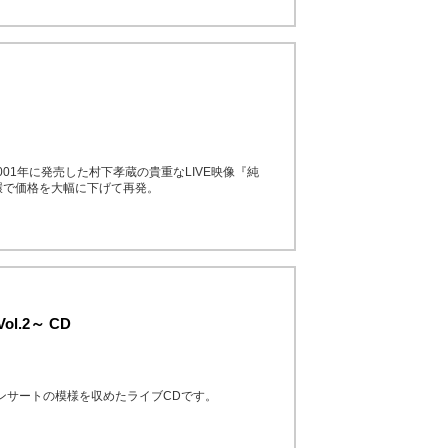
01年に発売した村下孝蔵の貴重なLIVE映像『純
環で価格を大幅に下げて再発。
l.2～ CD
コンサートの模様を収めたライブCDです。