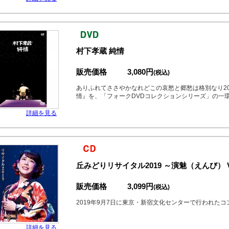
村下孝蔵 純情
販売価格
3,080円
(税込)
ありふれてささやかなれどこの哀愁と郷愁は格別なり20
情』を、「フォークDVDコレクションシリーズ」の一
詳細を見る
丘みどりリサイタル2019 ～演魅（えんび） Vo
販売価格
3,099円
(税込)
2019年9月7日に東京・新宿文化センターで行われた
詳細を見る