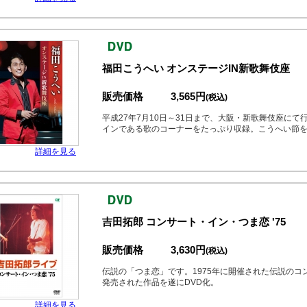
福田こうへい オンステージIN新歌舞伎座
販売価格
3,565円
(税込)
平成27年7月10日～31日まで、大阪・新歌舞伎座に
インである歌のコーナーをたっぷり収録。こうへい節
詳細を見る
吉田拓郎 コンサート・イン・つま恋 '75
販売価格
3,630円
(税込)
伝説の「つま恋」です。1975年に開催された伝説のコンサ
発売された作品を遂にDVD化。
詳細を見る