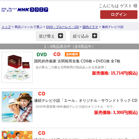
こんにちは ゲスト 様
トップ
> 商品ジャンルで選ぶ >
DVD・ブルーレイ・CD
>
国内ドラマ
> 連続テレビ小説
並び替え
絞り込み
1
～
4
商品表示中（全
4
商品中）
国民的作曲家 古関裕而全集 CD6枚＋DVD1枚 全7枚
あの歌もこの曲も古関裕而の気品あふれる名旋律！
販売価格: 15,714円(税込)
連続テレビ小説「エール」オリジナル・サウンドトラック CD
2020年度前期 NHK連続テレビ小説のオリジナル・サウ..
販売価格: 3,300円(税込)