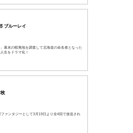
郎 ブルーレイ
た」幕末の蝦夷地を調査して北海道の命名者となった
の人生をドラマ化！
2枚
ファンタジーとして3月19日より全4回で放送され