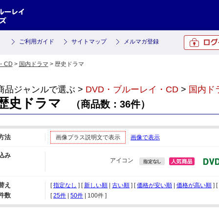
ご利用ガイド
サイトマップ
メルマガ登録
・CD
>
国内ドラマ
> 歴史ドラマ
商品ジャンルで選ぶ >
DVD・ブルーレイ・CD
>
国内ド
歴史ドラマ
（商品数：36件）
方法
画像プラス説明文で表示
画像で表示
込み
アイコン
替え
[
指定なし
] [
新しい順
|
古い順
] [
価格が安い順
|
価格が高い順
] 
件数
[ 
25件
 | 
50件
 | 
100件
 ]