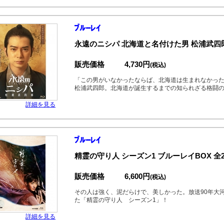
永遠のニシパ 北海道と名付けた男 松浦武四
販売価格
4,730円
(税込)
「この男がいなかったならば、北海道は生まれなかっ
松浦武四郎。北海道が誕生するまでの知られざる格闘
詳細を見る
精霊の守り人 シーズン1 ブルーレイBOX 全
販売価格
6,600円
(税込)
その人は強く、泥だらけで、美しかった。放送90年大河
た「精霊の守り人 シーズン1」！
詳細を見る