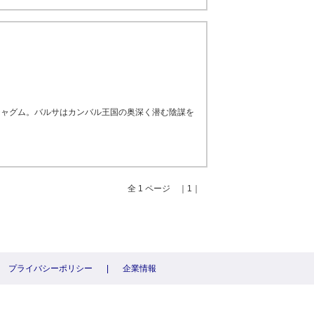
チャグム。バルサはカンバル王国の奥深く潜む陰謀を
全 1 ページ ｜1｜
プライバシーポリシー
|
企業情報