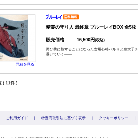
精霊の守り人 最終章 ブルーレイBOX 全5枚
販売価格
16,500円
(税込)
再び共に旅することになった女用心棒バルサと皇太子
暴いていく――
詳細を見る
( 11件 )
ご利用ガイド
|
特定商取引法に基づく表示
|
クッキーポリシー
|
〕