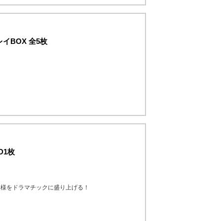
イBOX 全5枚
。
D1枚
模様をドラマチックに盛り上げる！