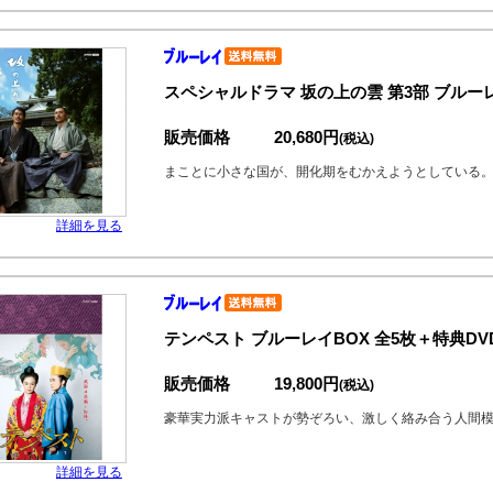
スペシャルドラマ 坂の上の雲 第3部 ブルーレ
販売価格
20,680円
(税込)
まことに小さな国が、開化期をむかえようとしている
詳細を見る
テンペスト ブルーレイBOX 全5枚＋特典DV
販売価格
19,800円
(税込)
豪華実力派キャストが勢ぞろい、激しく絡み合う人間
詳細を見る