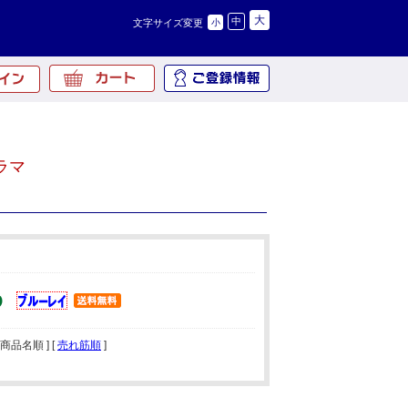
大
中
文字サイズ変更
小
ラマ
[ 商品名順 ] [
売れ筋順
]