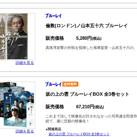
倫敦(ロンドン)ノ山本五十六 ブルーレイ
販売価格
5,280円
(税込)
真珠湾攻撃の作戦を指揮した海軍提督・山本五十六の
詳細を見る
坂の上の雲 ブルーレイBOX 全3巻セット
販売価格
67,210円
(税込)
これまで決して映像化が許されなかった司馬遼太郎原
経て、遂に悲願の映像化！
●関連商品
詳細を見る
坂の上の雲 ブルーレイBOX 全3巻セット