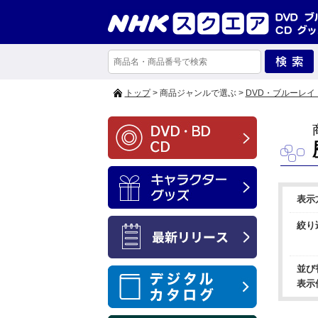
トップ
> 商品ジャンルで選ぶ >
DVD・ブルーレイ
表示
絞り
並び
表示