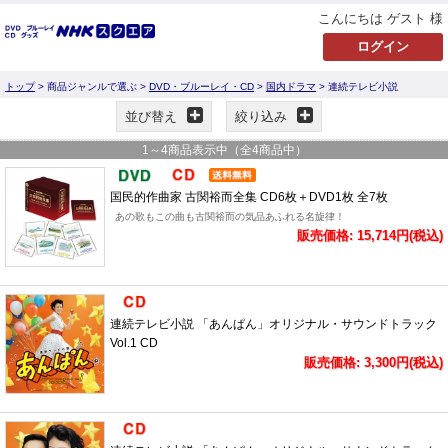
こんにちは ゲスト 様
トップ
> 商品ジャンルで選ぶ >
DVD・ブルーレイ・CD
>
国内ドラマ
> 連続テレビ小説
並び替え
絞り込み
1
～
4
商品表示中（全
4
商品中）
国民的作曲家 古関裕而全集 CD6枚＋DVD1枚 全7枚
あの歌もこの曲も古関裕而の気品あふれる名旋律！
販売価格: 15,714円(税込)
連続テレビ小説 「あんぱん」オリジナル・サウンドトラック
Vol.1 CD
販売価格: 3,300円(税込)