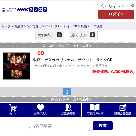
こんにちは ゲスト 様
トップ
> 商品ジャンルで選ぶ >
DVD・ブルーレイ・CD
>
映画
> 日本映画
並び替え
絞り込み
1
～
1
商品表示中（全
1
商品中）
映画ハゲタカ オリジナル・サウンドトラックCD
数々の受賞に輝く傑作ドラマ「ハゲタカ」の映画版オ..
販売価格: 2,750円(税込)
1
1
～
1
商品表示中（全
1
商品中）